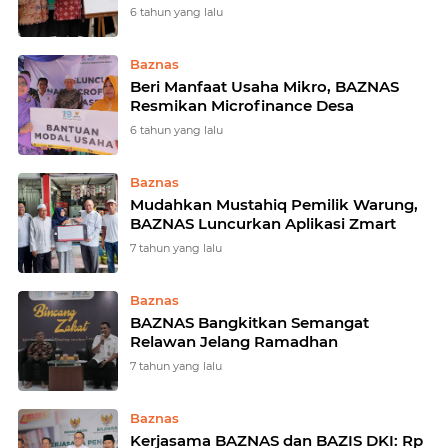
6 tahun yang lalu
Baznas
Beri Manfaat Usaha Mikro, BAZNAS
Resmikan Microfinance Desa
6 tahun yang lalu
Baznas
Mudahkan Mustahiq Pemilik Warung,
BAZNAS Luncurkan Aplikasi Zmart
7 tahun yang lalu
Baznas
BAZNAS Bangkitkan Semangat
Relawan Jelang Ramadhan
7 tahun yang lalu
Baznas
Kerjasama BAZNAS dan BAZIS DKI: Rp