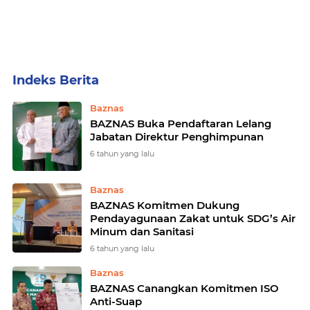
Home
Currently Browsing: Baznas
Baznas
BAZNAS Buka Pendaftaran Lelang
Jabatan Direktur Penghimpunan
6 tahun yang lalu
Baznas
BAZNAS Komitmen Dukung
Pendayagunaan Zakat untuk SDG’s Air
Minum dan Sanitasi
6 tahun yang lalu
Baznas
BAZNAS Canangkan Komitmen ISO
Anti-Suap