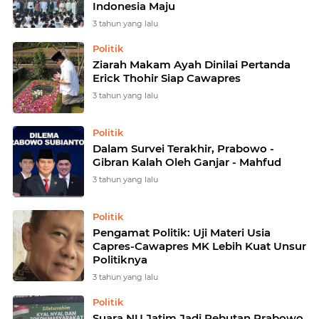
Indonesia Maju
3 tahun yang lalu
Politik
Ziarah Makam Ayah Dinilai Pertanda
Erick Thohir Siap Cawapres
3 tahun yang lalu
Politik
Dalam Survei Terakhir, Prabowo -
Gibran Kalah Oleh Ganjar - Mahfud
3 tahun yang lalu
Politik
Pengamat Politik: Uji Materi Usia
Capres-Cawapres MK Lebih Kuat Unsur
Politiknya
3 tahun yang lalu
Politik
Suara NU Jatim Jadi Rebutan Prabowo