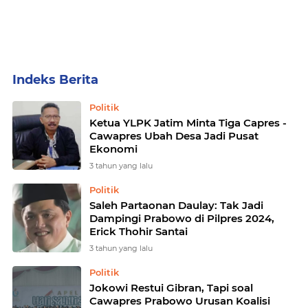
Home
Currently Browsing: Politik
Politik
Ketua YLPK Jatim Minta Tiga Capres -
Cawapres Ubah Desa Jadi Pusat
Ekonomi
3 tahun yang lalu
Politik
Saleh Partaonan Daulay: Tak Jadi
Dampingi Prabowo di Pilpres 2024,
Erick Thohir Santai
3 tahun yang lalu
Politik
Jokowi Restui Gibran, Tapi soal
Cawapres Prabowo Urusan Koalisi