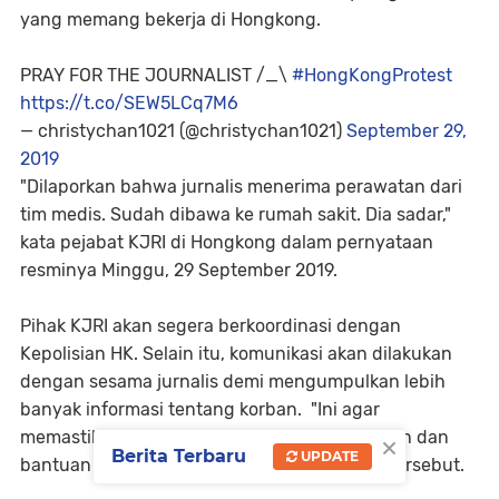
yang memang bekerja di Hongkong.
PRAY FOR THE JOURNALIST /_\
#HongKongProtest
https://t.co/SEW5LCq7M6
— christychan1021 (@christychan1021)
September 29,
2019
"Dilaporkan bahwa jurnalis menerima perawatan dari
tim medis. Sudah dibawa ke rumah sakit. Dia sadar,"
kata pejabat KJRI di Hongkong dalam pernyataan
resminya Minggu, 29 September 2019.
Pihak KJRI akan segera berkoordinasi dengan
Kepolisian HK. Selain itu, komunikasi akan dilakukan
dengan sesama jurnalis demi mengumpulkan lebih
banyak informasi tentang korban. "Ini agar
×
memastikan bahwa jurnalis menerima bantuan dan
Berita Terbaru
UPDATE
bantuan yang diperlukan," jelas pernyataan tersebut.