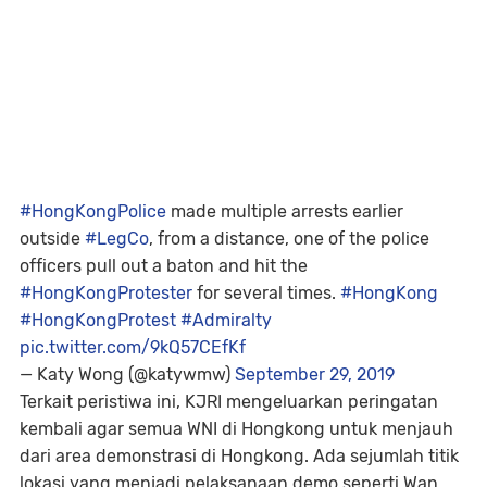
#HongKongPolice
made multiple arrests earlier
outside
#LegCo
, from a distance, one of the police
officers pull out a baton and hit the
#HongKongProtester
for several times.
#HongKong
#HongKongProtest
#Admiralty
pic.twitter.com/9kQ57CEfKf
— Katy Wong (@katywmw)
September 29, 2019
Terkait peristiwa ini, KJRI mengeluarkan peringatan
kembali agar semua WNI di Hongkong untuk menjauh
dari area demonstrasi di Hongkong. Ada sejumlah titik
lokasi yang menjadi pelaksanaan demo seperti Wan