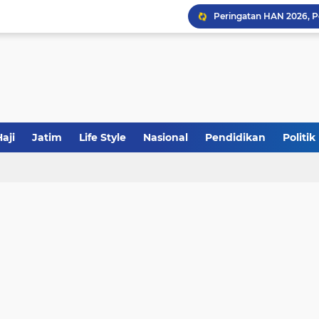
Sinergi Fiskal Moneter: 
Khutbah Jumat: Meraw
aji
Jatim
Life Style
Nasional
Pendidikan
Politik
JakOne Mobile Antar Ban