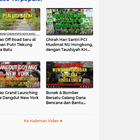
eo Off Road Seru di
Ghirah Hari Santri PCI
an Putri Tlekung
Muslimat NU Hongkong,
a Batu
dengan Taushiyah KH
Marzuki...
eo Grand Launching
Bonek & Bomber
e Dangdut New York
Bersatu Galang Dana
Bencana dan Bantu
UMKM, Mengapa Tidak...
Ke Halaman Video