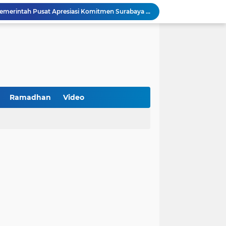
Peringatan HAN 2026, Pemerintah Pusat Apresiasi Komitmen Surabaya Penuhi Hak dan Lindungi Anak
Arah Baru Industri Jasa Keuangan
Reses Masa Persidangan III Tahun 2025-2026: DPRD Jatim Menyerap Aspirasi Mengawal Pembangunan Jawa Timur
Kemenkop Tekankan Peran Strategis Manajer dalam Menentukan Keberhasilan KDKMP
BPS Sampang: UMKM dan Usaha Besar Wajib Terdata di Sensus Ekonomi 2026, Kunci Kebijakan Tepat Sasaran
Turnamen PKDI Cup II 2026 Berhadiah Total Rp 500 Juta Dibuka di Jombang, Ketua PKDI Jatim Syaifullah Mahdi: Ajang Silaturrahmi dan Media Komunikasi Antar-Kades untuk Memajukan Desa
at Kemerdekaan
PKDI Cup II 2026 Resmi Bergulir di SGMRP Pamekasan, Bupati Dukung Bangun Stadion Di 13 Kecamatan untuk Pemerataan Sarana Olahraga
Ramadhan
Video
BNI Catat Fundamental Bisnis Kokoh di Bawah Danantara, Ditopang Pertumbuhan Kredit dan Kualitas Aset
k Jakarta Raih Digital Excellence Awards 2026