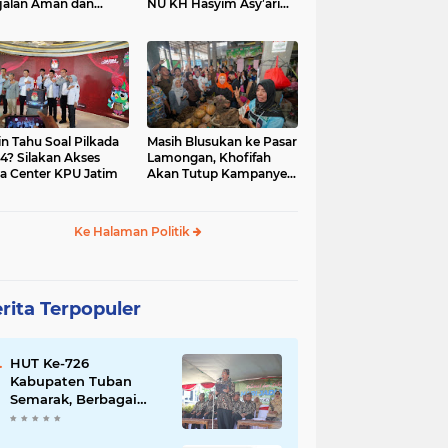
jalan Aman dan
NU KH Hasyim Asy’ari
car, KPU Jatim
dan Gus Dur
esiasi Petugas KPPS
in Tahu Soal Pilkada
Masih Blusukan ke Pasar
4? Silakan Akses
Lamongan, Khofifah
a Center KPU Jatim
Akan Tutup Kampanye
Besok dengan Dzikir,
Sholawat dan Doa di
Jatim Expo
Ke Halaman Politik
rita Terpopuler
HUT Ke-726
Kabupaten Tuban
Semarak, Berbagai
Prestasinya Pun
Membanggakan