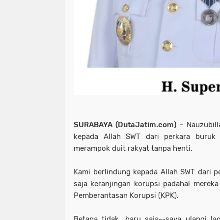
SURABAYA (DutaJatim.com) -
Nauzubill
kepada Allah SWT dari perkara buruk i
merampok duit rakyat tanpa henti.
Kami berlindung kepada Allah SWT dari pe
saja keranjingan korupsi padahal mereka
Pemberantasan Korupsi (KPK).
Betapa tidak, baru saja--saya ulangi l