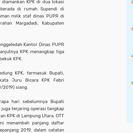
 diamankan KPK di dua lokasi
 berada di rumah Supendi di
aman milik staf dinas PUPR di
rahan Margadadi, Kabupaten
enggeledah Kantor Dinas PUPR
lanjutnya KPK menangkap tiga
ibekuk KPK.
edung KPK, termasuk Bupati,
 kata Juru Bicara KPK Febri
0/2019) siang.
rapa hari sebelumnya Bupati
uga terjaring operasi tangkap
kan KPK di Lampung Utara. OTT
ini menambah panjang daftar
Sepanjang 2019, dalam catatan