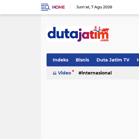
HOME
Jum'at
7 Agu 2026
Indeks
Bisnis
Duta Jatim TV
H
Video
internasional