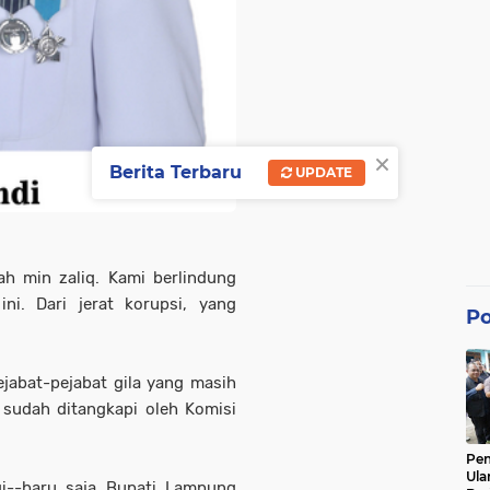
×
Berita Terbaru
UPDATE
ah min zaliq. Kami berlindung
ni. Dari jerat korupsi, yang
Po
jabat-pejabat gila yang masih
 sudah ditangkapi oleh Komisi
Pe
Ula
agi--baru saja Bupati Lampung