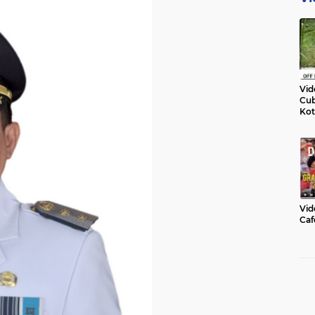
Vid
Cub
Kot
Vid
Caf