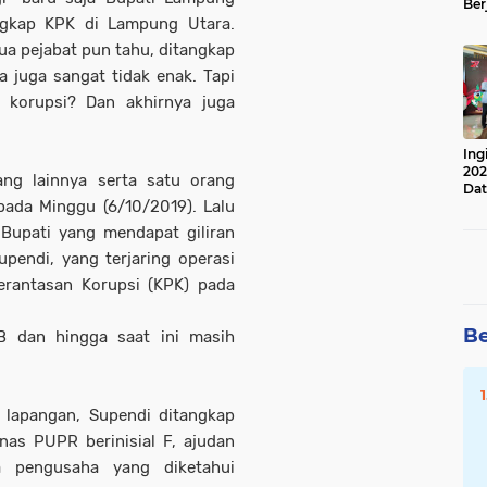
Ber
Lan
ngkap KPK di Lampung Utara.
Apr
ua pejabat pun tahu, ditangkap
a juga sangat tidak enak. Tapi
 korupsi? Dan akhirnya juga
Ing
202
ng lainnya serta satu orang
Dat
ada Minggu (6/10/2019). Lalu
 Bupati yang mendapat giliran
pendi, yang terjaring operasi
rantasan Korupsi (KPK) pada
Be
B dan hingga saat ini masih
 lapangan, Supendi ditangkap
nas PUPR berinisial F, ajudan
ta pengusaha yang diketahui