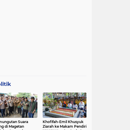
litik
mungutan Suara
Khofifah-Emil Khusyuk
ng di Magetan
Ziarah ke Makam Pendiri