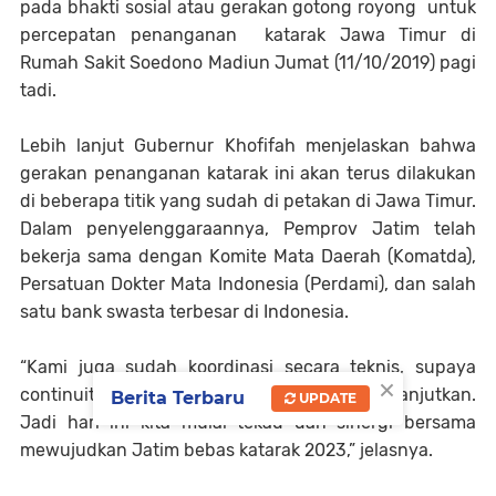
pada bhakti sosial atau gerakan gotong royong untuk
percepatan penanganan katarak Jawa Timur di
Rumah Sakit Soedono Madiun Jumat (11/10/2019) pagi
tadi.
Lebih lanjut Gubernur Khofifah menjelaskan bahwa
gerakan penanganan katarak ini akan terus dilakukan
di beberapa titik yang sudah di petakan di Jawa Timur.
Dalam penyelenggaraannya, Pemprov Jatim telah
bekerja sama dengan Komite Mata Daerah (Komatda),
Persatuan Dokter Mata Indonesia (Perdami), dan salah
satu bank swasta terbesar di Indonesia.
“Kami juga sudah koordinasi secara teknis, supaya
×
continuity dari seluruh ikhtiar ini bisa kita lanjutkan.
Berita Terbaru
UPDATE
Jadi hari ini kita mulai tekad dan sinergi bersama
mewujudkan Jatim bebas katarak 2023,” jelasnya.