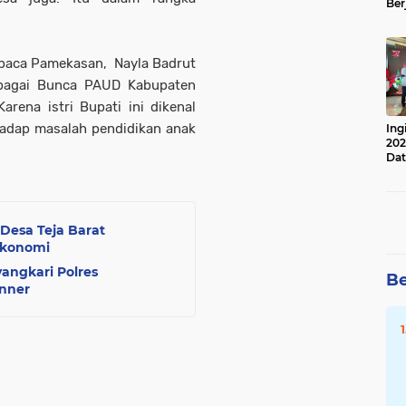
Ber
Lan
Apr
 baca Pamekasan, Nayla Badrut
bagai Bunca PAUD Kabupaten
ena istri Bupati ini dikenal
hadap masalah pendidikan anak
Ing
202
Dat
Desa Teja Barat
Ekonomi
angkari Polres
Be
anner