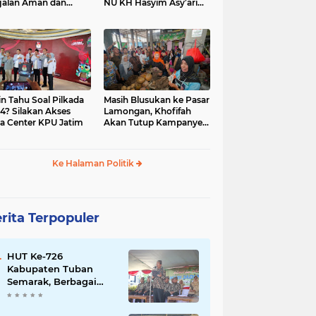
jalan Aman dan
NU KH Hasyim Asy’ari
car, KPU Jatim
dan Gus Dur
esiasi Petugas KPPS
in Tahu Soal Pilkada
Masih Blusukan ke Pasar
4? Silakan Akses
Lamongan, Khofifah
a Center KPU Jatim
Akan Tutup Kampanye
Besok dengan Dzikir,
Sholawat dan Doa di
Jatim Expo
Ke Halaman Politik
rita Terpopuler
HUT Ke-726
Kabupaten Tuban
Semarak, Berbagai
Prestasinya Pun
Membanggakan