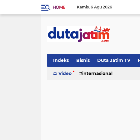
HOME
Kamis
6 Agu 2026
Indeks
Bisnis
Duta Jatim TV
H
Video
internasional