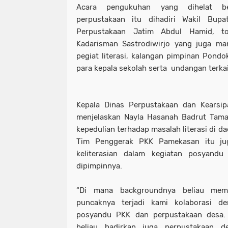
Acara pengukuhan yang dihelat b
perpustakaan itu dihadiri Wakil Bupa
Perpustakaan Jatim Abdul Hamid, to
Kadarisman Sastrodiwirjo yang juga m
pegiat literasi, kalangan pimpinan Pondo
para kepala sekolah serta undangan terkai
Kepala Dinas Perpustakaan dan Kearsip
menjelaskan Nayla Hasanah Badrut Tamam
kepedulian terhadap masalah literasi di d
Tim Penggerak PKK Pamekasan itu jug
keliterasian dalam kegiatan posyand
dipimpinnya.
“Di mana backgroundnya beliau mema
puncaknya terjadi kami kolaborasi d
posyandu PKK dan perpustakaan desa.
beliau hadirkan juga perpustakaan d