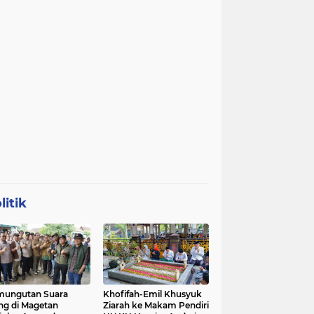
litik
mungutan Suara
Khofifah-Emil Khusyuk
ng di Magetan
Ziarah ke Makam Pendiri