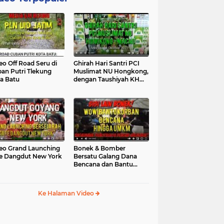
eo Off Road Seru di
Ghirah Hari Santri PCI
an Putri Tlekung
Muslimat NU Hongkong,
a Batu
dengan Taushiyah KH
Marzuki...
eo Grand Launching
Bonek & Bomber
e Dangdut New York
Bersatu Galang Dana
Bencana dan Bantu
UMKM, Mengapa Tidak...
Ke Halaman Video