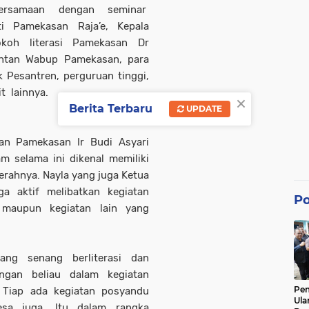
ersamaan dengan seminar
ti Pamekasan Raja’e, Kepala
koh literasi Pamekasan Dr
antan Wabup Pamekasan, para
k Pesantren, perguruan tinggi,
t lainnya.
×
Berita Terbaru
UPDATE
an Pamekasan Ir Budi Asyari
 selama ini dikenal memiliki
aerahnya. Nayla yang juga Ketua
a aktif melibatkan kegiatan
Po
u maupun kegiatan lain yang
ng senang berliterasi dan
engan beliau dalam kegiatan
Pe
 Tiap ada kegiatan posyandu
Ula
esa juga. Itu dalam rangka