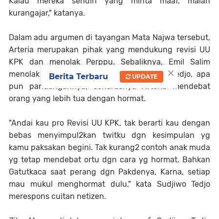
Kalau mereka sendiri yang minta maaf, malah
kurangajar," katanya.
Dalam adu argumen di tayangan Mata Najwa tersebut,
Arteria merupakan pihak yang mendukung revisi UU
KPK dan menolak Perppu. Sebaliknya, Emil Salim
×
menolak revisi UU KPK. Menurut Sudjiwo Tedjo, apa
Berita Terbaru
UPDATE
pun pandangannya, seharusnya Arteria mendebat
orang yang lebih tua dengan hormat.
"Andai kau pro Revisi UU KPK, tak berarti kau dengan
bebas menyimpul2kan twitku dgn kesimpulan yg
kamu paksakan begini. Tak kurang2 contoh anak muda
yg tetap mendebat ortu dgn cara yg hormat. Bahkan
Gatutkaca saat perang dgn Pakdenya, Karna, setiap
mau mukul menghormat dulu," kata Sudjiwo Tedjo
merespons cuitan netizen.