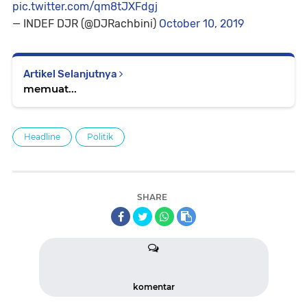
pic.twitter.com/qm8tJXFdgj
— INDEF DJR (@DJRachbini)
October 10, 2019
Artikel Selanjutnya
memuat...
Headline
Politik
SHARE
komentar