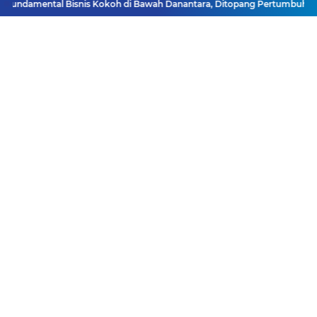
undamental Bisnis Kokoh di Bawah Danantara, Ditopang Pertumbuhan Kre
Facebook
Instagram
Pinterest
Twitter
YouTube
Redaksi
Pasang Iklan
Pedoman Media Siber
Disclaimer
Privacy Policy
Pedoman Media Siber
Copyright ©
2026 DutaJatim.Com