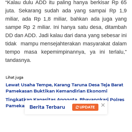
“Kalau dulu ADD itu paling hanya berkisar Rp 65
juta. Sekarang sudah ada yang sampai Rp 1,9
miliar, ada Rp 1,8 miliar, bahkan ada juga yang
sampe Rp 2 miliar. Ini hanya satu desa, ditambah
DD dan ADD. Jadi kalau dari dana yang sebesar ini
tidak mampu mensejahterakan masyarakat dalam
tempo masa kepemimpinannya, ya ini terlalu,”
tandasnya.
Lihat juga
Lewat Usaha Tempe, Karang Taruna Desa Teja Barat
Pamekasan Buktikan Kemandirian Ekonomi
Tingkatkan Kapasitas Anggota, Bhayangkari Polres
×
Pamekasan Ikuti Pelatihan Table Manner
Berita Terbaru
UPDATE