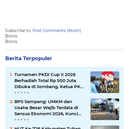
Subscribe to:
Post Comments (Atom)
Bisnis
Bisnis
Berita Terpopuler
Turnamen PKDI Cup II 2026
Berhadiah Total Rp 500 Juta
Dibuka di Jombang, Ketua PKDI
Jatim Syaifullah Mahdi: Ajang
Silaturrahmi dan Media
BPS Sampang: UMKM dan
Komunikasi Antar-Kades untuk
Usaha Besar Wajib Terdata di
Memajukan Desa
Sensus Ekonomi 2026, Kunci
Kebijakan Tepat Sasaran
HUT Ke-726 Kabupaten Tuban