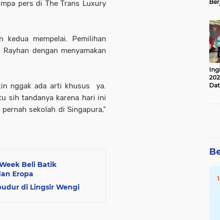
Ber
umpa pers di The Trans Luxury
Lan
Apr
n kedua mempelai. Pemilihan
lih Rayhan dengan menyamakan
Ing
202
in nggak ada arti khusus ya.
Dat
u sih tandanya karena hari ini
pernah sekolah di Singapura,"
Be
Week Beli Batik
dan Eropa
udur di Lingsir Wengi