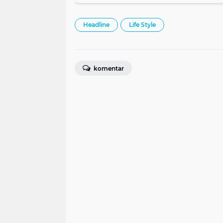
Headline
Life Style
komentar