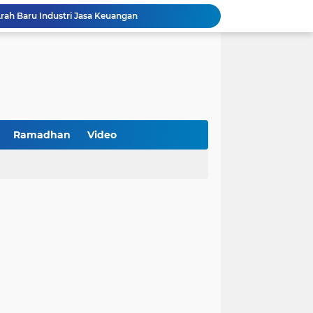
Arah Baru Industri Jasa Keuangan
Reses Masa Persidangan III Tahun 2025-2026: DPRD Jatim Menyerap Aspirasi Mengawal Pembangunan Jawa Timur
Kemenkop Tekankan Peran Strategis Manajer dalam Menentukan Keberhasilan KDKMP
an, Pengemudi Ditangkap
Khutbah Jumat: Berpegang Teguh pada Akidah Ahlus Sunnah wal Jamaah, Akidah Mayoritas Umat
Borong Prestasi, Satlantas Polres Sampang Dinobatkan Terbaik II Input Data Digital Semester 1/2026
 Kikin Siapkan Program untuk Memajukan NU
BNI Catat Fundamental Bisnis Kokoh di Bawah Danantara, Ditopang Pertumbuhan Kredit dan Kualitas Aset
Ramadhan
Video
k Jakarta Raih Digital Excellence Awards 2026
Peringatan HAN 2026, Pemerintah Pusat Apresiasi Komitmen Surabaya Penuhi Hak dan Lindungi Anak