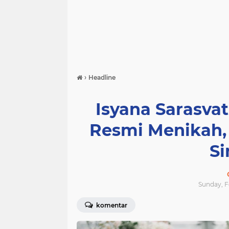
›
Headline
Isyana Sarasva
Resmi Menikah,
S
Sunday, Fe
komentar