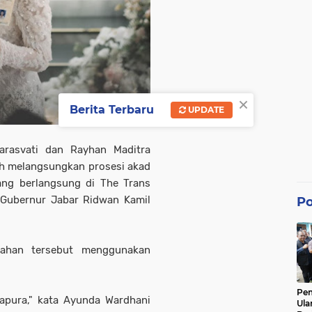
×
Berita Terbaru
UPDATE
arasvati dan Rayhan Maditra
ah melangsungkan prosesi akad
ang berlangsung di The Trans
a Gubernur Jabar Ridwan Kamil
Po
kahan tersebut menggunakan
Pe
gapura," kata Ayunda Wardhani
Ula