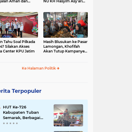
jalan Aman dan
NU KH Hasyim Asy’ari
car, KPU Jatim
dan Gus Dur
esiasi Petugas KPPS
in Tahu Soal Pilkada
Masih Blusukan ke Pasar
4? Silakan Akses
Lamongan, Khofifah
a Center KPU Jatim
Akan Tutup Kampanye
Besok dengan Dzikir,
Sholawat dan Doa di
Jatim Expo
Ke Halaman Politik
rita Terpopuler
HUT Ke-726
Kabupaten Tuban
Semarak, Berbagai
Prestasinya Pun
Membanggakan