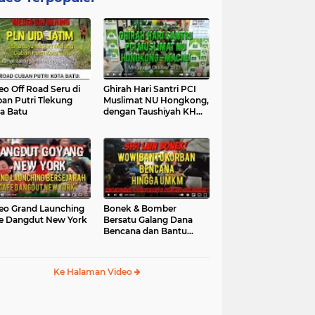
eo Off Road Seru di
Ghirah Hari Santri PCI
an Putri Tlekung
Muslimat NU Hongkong,
a Batu
dengan Taushiyah KH
Marzuki...
eo Grand Launching
Bonek & Bomber
e Dangdut New York
Bersatu Galang Dana
Bencana dan Bantu
UMKM, Mengapa Tidak...
Ke Halaman Video