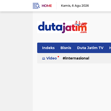
HOME
Kamis
6 Agu 2026
Indeks
Bisnis
Duta Jatim TV
H
Video
internasional