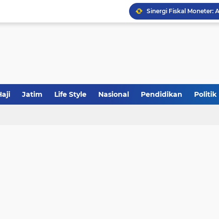
Sinergi Fiskal Moneter: 
Tabrak Lari di Pamekas
Calon Ketum PBNU, Gus
aji
Jatim
Life Style
Nasional
Pendidikan
Politik
JakOne Mobile Antar Ban