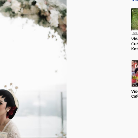
Vid
Cub
Kot
Vid
Caf