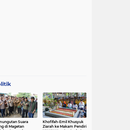
litik
mungutan Suara
Khofifah-Emil Khusyuk
ng di Magetan
Ziarah ke Makam Pendiri