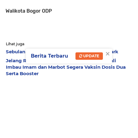
Walikota Bogor ODP
Lihat juga
×
Sebulan 900 Pelajar Outbond di DeDurian Park
Berita Terbaru
UPDATE
Jelang Ramadhan Gubernur Khofifah Kembali
Imbau Imam dan Marbot Segera Vaksin Dosis Dua
Serta Booster