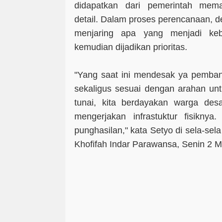
didapatkan dari pemerintah mem
detail. Dalam proses perencanaan, 
menjaring apa yang menjadi ke
kemudian dijadikan prioritas.
"Yang saat ini mendesak ya pemban
sekaligus sesuai dengan arahan un
tunai, kita berdayakan warga de
mengerjakan infrastuktur fisikny
punghasilan," kata Setyo di sela-se
Khofifah Indar Parawansa, Senin 2 M