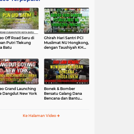
eo Off Road Seru di
Ghirah Hari Santri PCI
an Putri Tlekung
Muslimat NU Hongkong,
a Batu
dengan Taushiyah KH
Marzuki...
eo Grand Launching
Bonek & Bomber
e Dangdut New York
Bersatu Galang Dana
Bencana dan Bantu
UMKM, Mengapa Tidak...
Ke Halaman Video