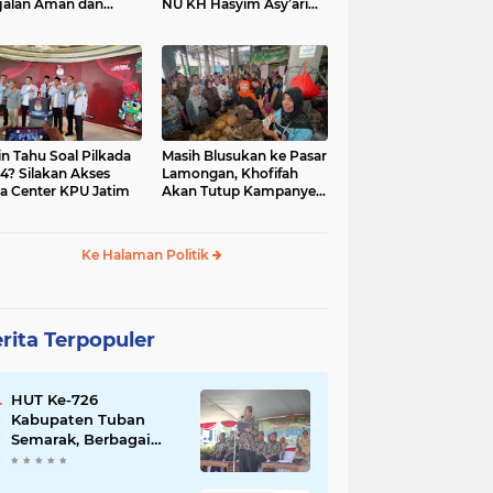
jalan Aman dan
NU KH Hasyim Asy’ari
car, KPU Jatim
dan Gus Dur
esiasi Petugas KPPS
in Tahu Soal Pilkada
Masih Blusukan ke Pasar
4? Silakan Akses
Lamongan, Khofifah
a Center KPU Jatim
Akan Tutup Kampanye
Besok dengan Dzikir,
Sholawat dan Doa di
Jatim Expo
Ke Halaman Politik
rita Terpopuler
HUT Ke-726
Kabupaten Tuban
Semarak, Berbagai
Prestasinya Pun
Membanggakan