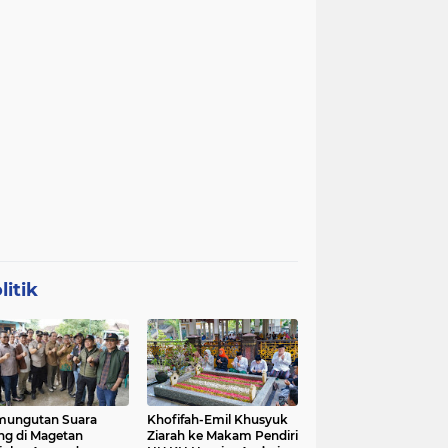
litik
mungutan Suara
Khofifah-Emil Khusyuk
ng di Magetan
Ziarah ke Makam Pendiri