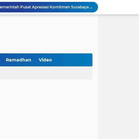
Peringatan HAN 2026, Pemerintah Pusat Apresiasi Komitmen Surabaya Penuhi Hak dan Lindungi Anak
Arah Baru Industri Jasa Keuangan
Reses Masa Persidangan III Tahun 2025-2026: DPRD Jatim Menyerap Aspirasi Mengawal Pembangunan Jawa Timur
Kemenkop Tekankan Peran Strategis Manajer dalam Menentukan Keberhasilan KDKMP
BPS Sampang: UMKM dan Usaha Besar Wajib Terdata di Sensus Ekonomi 2026, Kunci Kebijakan Tepat Sasaran
Turnamen PKDI Cup II 2026 Berhadiah Total Rp 500 Juta Dibuka di Jombang, Ketua PKDI Jatim Syaifullah Mahdi: Ajang Silaturrahmi dan Media Komunikasi Antar-Kades untuk Memajukan Desa
at Kemerdekaan
PKDI Cup II 2026 Resmi Bergulir di SGMRP Pamekasan, Bupati Dukung Bangun Stadion Di 13 Kecamatan untuk Pemerataan Sarana Olahraga
Ramadhan
Video
BNI Catat Fundamental Bisnis Kokoh di Bawah Danantara, Ditopang Pertumbuhan Kredit dan Kualitas Aset
k Jakarta Raih Digital Excellence Awards 2026