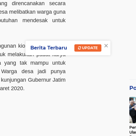
ang direncanakan secara
desa melibatkan warga guna
butuhan mendesak untuk
×
gunan kios desa ini. Yang
Berita Terbaru
UPDATE
tuk melakukan padat karya
sa yang tak mampu untuk
a. Warga desa jadi punya
la kunjungan Gubernur Jatim
Po
aret 2020.
Pe
Ula