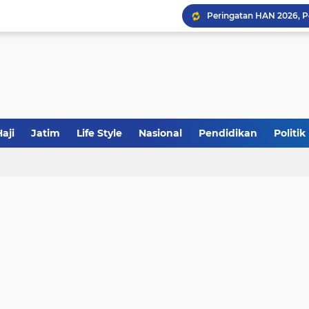
Sinergi Fiskal Moneter: 
Khutbah Jumat: Meraw
aji
Jatim
Life Style
Nasional
Pendidikan
Politik
JakOne Mobile Antar Ban