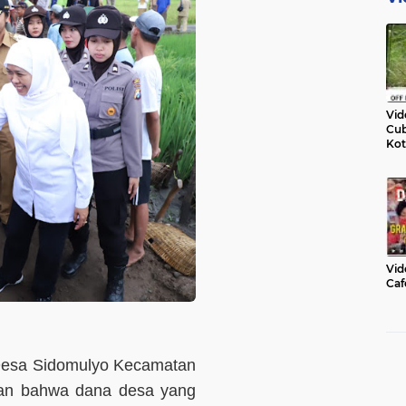
Vid
Cub
Kot
Vid
Caf
Desa Sidomulyo Kecamatan
an bahwa dana desa yang