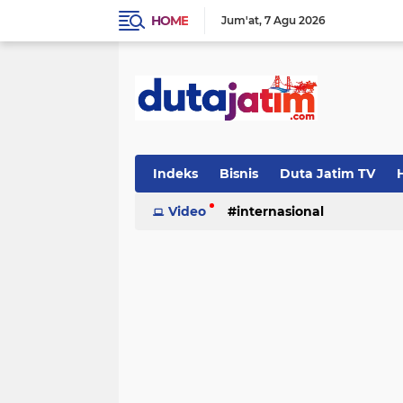
HOME
Jum'at
7 Agu 2026
Indeks
Bisnis
Duta Jatim TV
H
Video
internasional