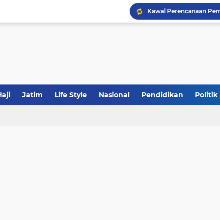
Khutbah Jumat: Meraw
JakOne Mobile Antar Ban
aji
Jatim
Life Style
Nasional
Pendidikan
Politik