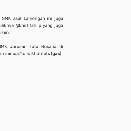
i SMK asal Lamongan ini juga
iliknya @khofifah.ip yang juga
tizen.
 SMK Jurusan Tata Busana di
n semua,”tulis Khofifah
. (gas)