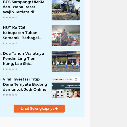
Mahdi: Ajang
BPS Sampang: UMKM
Silaturrahmi dan
dan Usaha Besar
Media Komunikasi
Wajib Terdata di
Antar-Kades untuk
Sensus Ekonomi 2026,
Memajukan Desa
Kunci Kebijakan Tepat
Sasaran
HUT Ke-726
Kabupaten Tuban
Semarak, Berbagai
Prestasinya Pun
Membanggakan
Dua Tahun Wafatnya
Pendiri Ling Tien
Kung, Lao Shi:
Amanah Harus Kita
Laksanakan!
Viral Investasi Titip
Dana Ternyata Bodong
dan untuk Judi Online
Lihat Selengkapnya