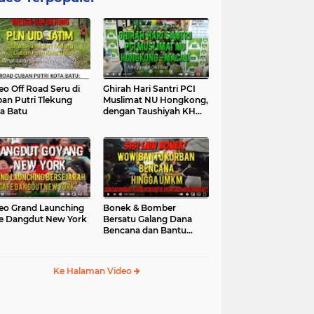
eo Off Road Seru di
Ghirah Hari Santri PCI
an Putri Tlekung
Muslimat NU Hongkong,
a Batu
dengan Taushiyah KH
Marzuki...
eo Grand Launching
Bonek & Bomber
e Dangdut New York
Bersatu Galang Dana
Bencana dan Bantu
UMKM, Mengapa Tidak...
Ke Halaman Video