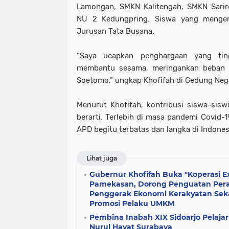
Lamongan, SMKN Kalitengah, SMKN Sari
NU 2 Kedungpring. Siswa yang menge
Jurusan Tata Busana.
“Saya ucapkan penghargaan yang tin
membantu sesama, meringankan beban 
Soetomo,” ungkap Khofifah di Gedung Neg
Menurut Khofifah, kontribusi siswa-sis
berarti. Terlebih di masa pandemi Covid-1
APD begitu terbatas dan langka di Indones
Lihat juga
Gubernur Khofifah Buka "Koperasi Ex
Pamekasan, Dorong Penguatan Pera
Penggerak Ekonomi Kerakyatan Seka
Promosi Pelaku UMKM
Pembina Inabah XIX Sidoarjo Pelajari
Nurul Hayat Surabaya