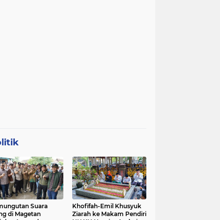
litik
mungutan Suara
Khofifah-Emil Khusyuk
ng di Magetan
Ziarah ke Makam Pendiri