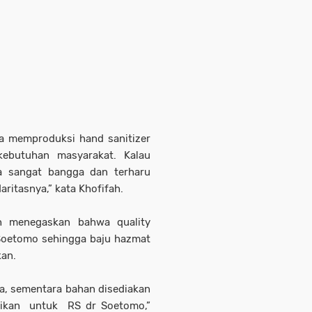
a memproduksi hand sanitizer
kebutuhan masyarakat. Kalau
ya sangat bangga dan terharu
ritasnya,” kata Khofifah.
ah menegaskan bahwa quality
 Soetomo sehingga baju hazmat
kan.
a, sementara bahan disediakan
sikan untuk RS dr Soetomo,”