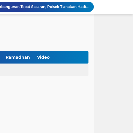
Kawal Perencanaan Pembangunan Tepat Sasaran, Polsek Tlanakan Hadiri Musrenbangdes Desa Bandaran
BPS Sampang: UMKM dan Usaha Besar Wajib Terdata di Sensus Ekonomi 2026, Kunci Kebijakan Tepat Sasaran
Turnamen PKDI Cup II 2026 Berhadiah Total Rp 500 Juta Dibuka di Jombang, Ketua PKDI Jatim Syaifullah Mahdi: Ajang Silaturrahmi dan Media Komunikasi Antar-Kades untuk Memajukan Desa
at Kemerdekaan
PKDI Cup II 2026 Resmi Bergulir di SGMRP Pamekasan, Bupati Dukung Bangun Stadion Di 13 Kecamatan untuk Pemerataan Sarana Olahraga
BNI Catat Fundamental Bisnis Kokoh di Bawah Danantara, Ditopang Pertumbuhan Kredit dan Kualitas Aset
k Jakarta Raih Digital Excellence Awards 2026
Peringatan HAN 2026, Pemerintah Pusat Apresiasi Komitmen Surabaya Penuhi Hak dan Lindungi Anak
Lora Mahfudz: Pemkab Sampang Pastikan Tidak Ada Warga Yang Tertinggal Belajar Al-Qur'an
Ramadhan
Video
Antisipasi Balap Liar dan Gangguan Kamtibmas, Polres Pamekasan Amankan 62 Unit Sepeda Motor