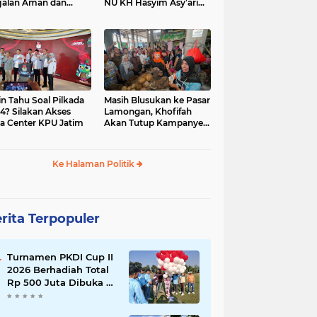
jalan Aman dan
NU KH Hasyim Asy’ari
car, KPU Jatim
dan Gus Dur
esiasi Petugas KPPS
in Tahu Soal Pilkada
Masih Blusukan ke Pasar
4? Silakan Akses
Lamongan, Khofifah
a Center KPU Jatim
Akan Tutup Kampanye
Besok dengan Dzikir,
Sholawat dan Doa di
Jatim Expo
Ke Halaman Politik
rita Terpopuler
Turnamen PKDI Cup II
2026 Berhadiah Total
Rp 500 Juta Dibuka di
Jombang, Ketua PKDI
Jatim Syaifullah