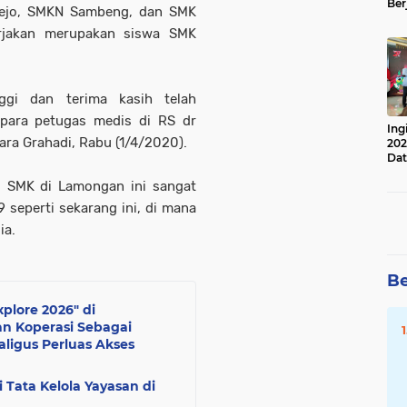
Ber
rejo, SMKN Sambeng, dan SMK
Lan
rjakan merupakan siswa SMK
Apr
ggi dan terima kasih telah
para petugas medis di RS dr
Ing
ara Grahadi, Rabu (1/4/2020).
202
Dat
wi SMK di Lamongan ini sangat
9 seperti sekarang ini, di mana
ia.
Be
plore 2026" di
n Koperasi Sebagai
ligus Perluas Akses
 Tata Kelola Yayasan di