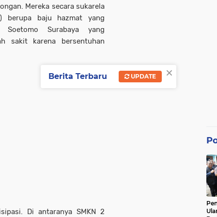
ongan. Mereka secara sukarela
D) berupa baju hazmat yang
 Soetomo Surabaya yang
ah sakit karena bersentuhan
×
Berita Terbaru
UPDATE
Po
Pe
sipasi. Di antaranya SMKN 2
Ula