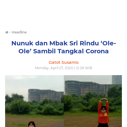
›
Headline
Nunuk dan Mbak Sri Rindu ‘Ole-
Ole’ Sambil Tangkal Corona
Gatot Susanto
Monday, April 27, 2020 | 12:26 WIB