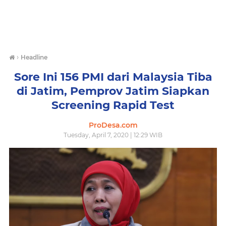
›
Headline
Sore Ini 156 PMI dari Malaysia Tiba
di Jatim, Pemprov Jatim Siapkan
Screening Rapid Test
ProDesa.com
Tuesday, April 7, 2020 | 12:29 WIB