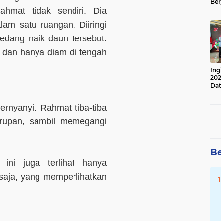
Ber
Lan
hmat tidak sendiri. Dia
Apr
am satu ruangan. Diiringi
sedang naik daun tersebut.
yi dan hanya diam di tengah
Ing
202
Dat
rnyanyi, Rahmat tiba-tiba
urupan, sambil memegangi
Be
ini juga terlihat hanya
aja, yang memperlihatkan