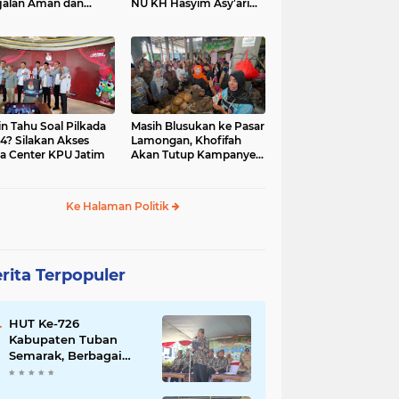
jalan Aman dan
NU KH Hasyim Asy’ari
car, KPU Jatim
dan Gus Dur
esiasi Petugas KPPS
in Tahu Soal Pilkada
Masih Blusukan ke Pasar
4? Silakan Akses
Lamongan, Khofifah
a Center KPU Jatim
Akan Tutup Kampanye
Besok dengan Dzikir,
Sholawat dan Doa di
Jatim Expo
Ke Halaman Politik
rita Terpopuler
HUT Ke-726
Kabupaten Tuban
Semarak, Berbagai
Prestasinya Pun
Membanggakan