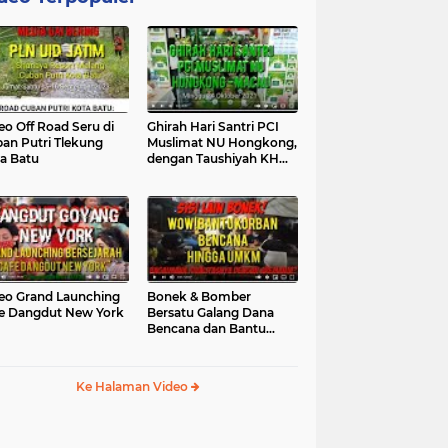
eo Off Road Seru di
Ghirah Hari Santri PCI
an Putri Tlekung
Muslimat NU Hongkong,
a Batu
dengan Taushiyah KH
Marzuki...
eo Grand Launching
Bonek & Bomber
e Dangdut New York
Bersatu Galang Dana
Bencana dan Bantu
UMKM, Mengapa Tidak...
Ke Halaman Video