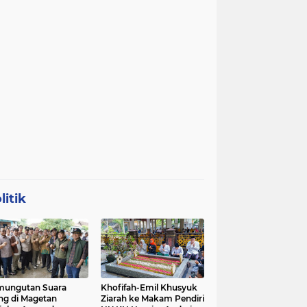
litik
mungutan Suara
Khofifah-Emil Khusyuk
ng di Magetan
Ziarah ke Makam Pendiri