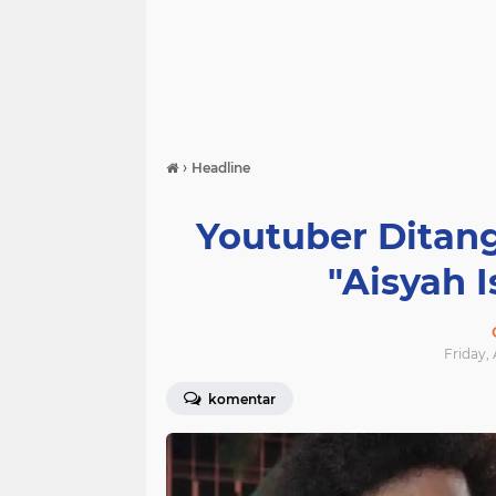
›
Headline
Youtuber Ditan
"Aisyah I
Friday, 
komentar