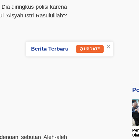
Dia diringkus polisi karena
'Aisyah Istri Rasululllah'?
×
Berita Terbaru
UPDATE
Po
Pe
Ula
dengan sebutan Aleh-aleh