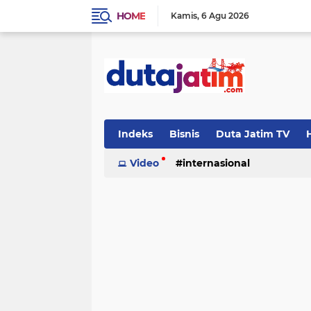
HOME
Kamis
6 Agu 2026
Indeks
Bisnis
Duta Jatim TV
H
Video
internasional