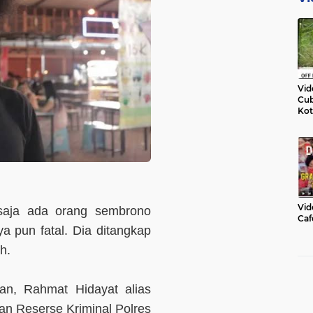
Vid
Cub
Kot
Vid
aja ada orang sembrono
Caf
a pun fatal. Dia ditangkap
h.
an, Rahmat Hidayat alias
uan Reserse Kriminal Polres