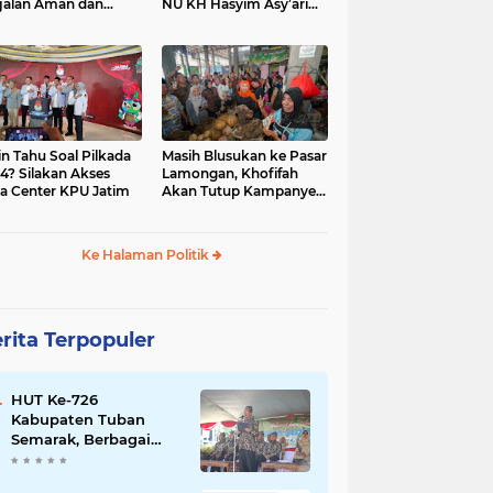
jalan Aman dan
NU KH Hasyim Asy’ari
car, KPU Jatim
dan Gus Dur
esiasi Petugas KPPS
in Tahu Soal Pilkada
Masih Blusukan ke Pasar
4? Silakan Akses
Lamongan, Khofifah
a Center KPU Jatim
Akan Tutup Kampanye
Besok dengan Dzikir,
Sholawat dan Doa di
Jatim Expo
Ke Halaman Politik
rita Terpopuler
HUT Ke-726
Kabupaten Tuban
Semarak, Berbagai
Prestasinya Pun
Membanggakan