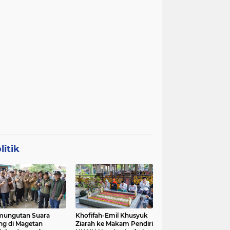
litik
mungutan Suara
Khofifah-Emil Khusyuk
ng di Magetan
Ziarah ke Makam Pendiri