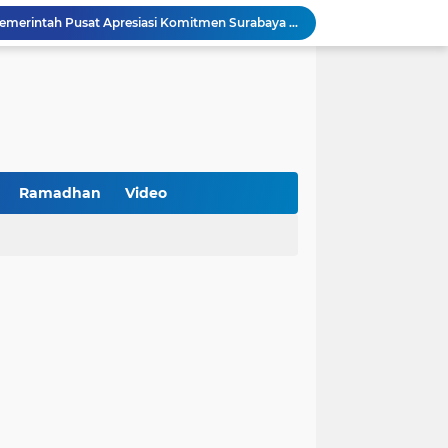
Peringatan HAN 2026, Pemerintah Pusat Apresiasi Komitmen Surabaya Penuhi Hak dan Lindungi Anak
Arah Baru Industri Jasa Keuangan
Reses Masa Persidangan III Tahun 2025-2026: DPRD Jatim Menyerap Aspirasi Mengawal Pembangunan Jawa Timur
Kemenkop Tekankan Peran Strategis Manajer dalam Menentukan Keberhasilan KDKMP
an, Pengemudi Ditangkap
Khutbah Jumat: Berpegang Teguh pada Akidah Ahlus Sunnah wal Jamaah, Akidah Mayoritas Umat
at Kemerdekaan
PKDI Cup II 2026 Resmi Bergulir di SGMRP Pamekasan, Bupati Dukung Bangun Stadion Di 13 Kecamatan untuk Pemerataan Sarana Olahraga
Ramadhan
Video
BNI Catat Fundamental Bisnis Kokoh di Bawah Danantara, Ditopang Pertumbuhan Kredit dan Kualitas Aset
k Jakarta Raih Digital Excellence Awards 2026