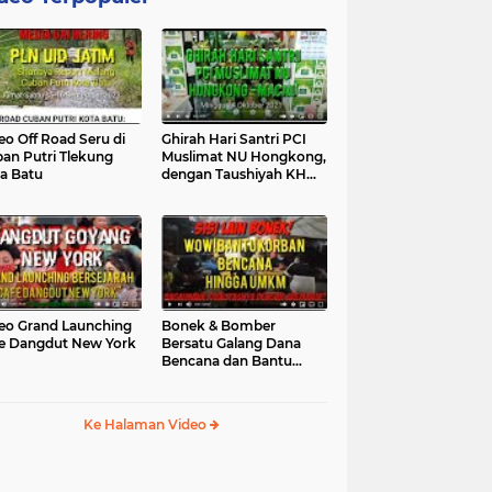
eo Off Road Seru di
Ghirah Hari Santri PCI
an Putri Tlekung
Muslimat NU Hongkong,
a Batu
dengan Taushiyah KH
Marzuki...
eo Grand Launching
Bonek & Bomber
e Dangdut New York
Bersatu Galang Dana
Bencana dan Bantu
UMKM, Mengapa Tidak...
Ke Halaman Video