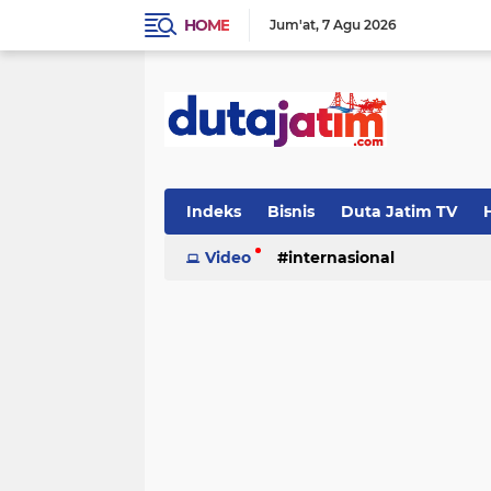
HOME
Jum'at
7 Agu 2026
Indeks
Bisnis
Duta Jatim TV
H
Video
internasional