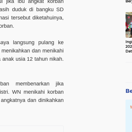
i jika ibu angkat korban
Ber
Lan
asih duduk di bangku SD
Apr
masi tersebut diketahuinya,
orban.
 saya langsung pulang ke
Ing
202
 menikahkan dan menikahi
Dat
a anak usia 12 tahun nikah.
rban membenarkan jika
Be
stri. WN menikahi korban
u angkatnya dan dinikahkan