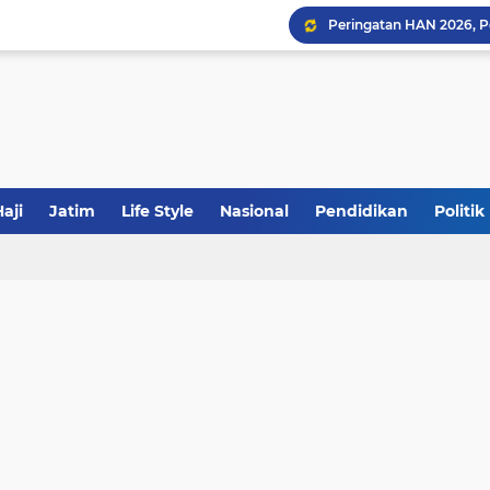
Sinergi Fiskal Moneter: 
Tabrak Lari di Pamekas
Khutbah Jumat: Meraw
aji
Jatim
Life Style
Nasional
Pendidikan
Politik
JakOne Mobile Antar Ban