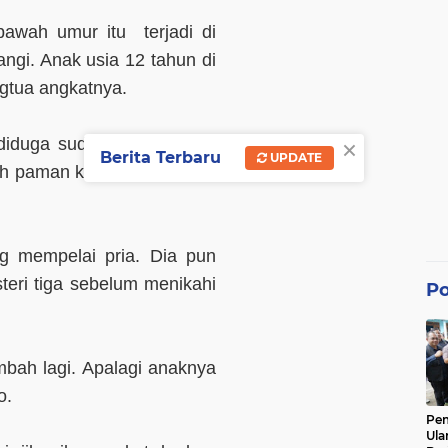
bawah umur itu terjadi di
gi. Anak usia 12 tahun di
ngtua angkatnya.
×
iduga sudah memiliki istri
Berita Terbaru
UPDATE
leh paman korban Sugiyanto
g mempelai pria. Dia pun
steri tiga sebelum menikahi
Po
ambah lagi. Apalagi anaknya
o.
Pe
Ula