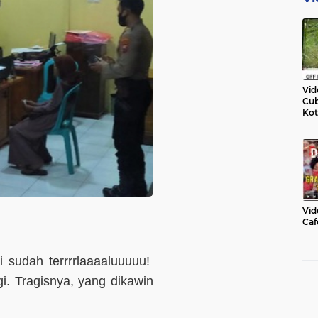
Vid
Cub
Kot
Vid
Caf
ni sudah terrrrlaaaaluuuuu!
gi. Tragisnya, yang dikawin