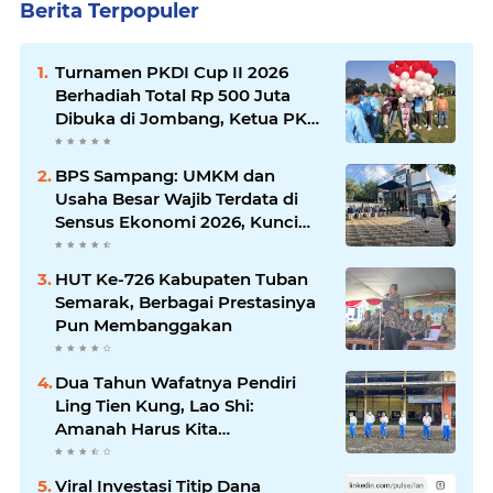
Berita Terpopuler
Turnamen PKDI Cup II 2026
Berhadiah Total Rp 500 Juta
Dibuka di Jombang, Ketua PKDI
Jatim Syaifullah Mahdi: Ajang
Silaturrahmi dan Media
BPS Sampang: UMKM dan
Komunikasi Antar-Kades untuk
Usaha Besar Wajib Terdata di
Memajukan Desa
Sensus Ekonomi 2026, Kunci
Kebijakan Tepat Sasaran
HUT Ke-726 Kabupaten Tuban
Semarak, Berbagai Prestasinya
Pun Membanggakan
Dua Tahun Wafatnya Pendiri
Ling Tien Kung, Lao Shi:
Amanah Harus Kita
Laksanakan!
Viral Investasi Titip Dana