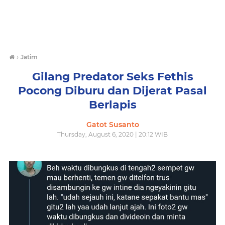
›
Jatim
Gilang Predator Seks Fethis
Pocong Diburu dan Dijerat Pasal
Berlapis
Gatot Susanto
Thursday, August 6, 2020 | 20:12 WIB