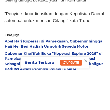
Gilang diduga berada, yakni di Kalimantan.
"Penyidik koordinasikan dengan Kepolisian Daerah
setempat untuk mencari Gilang," kata Truno.
Lihat juga
Apel Hari Koperasi di Pamekasan, Gubernur hingga
Haji Her Beri Hadiah Umroh & Sepeda Motor
Gubernur Khofifah Buka "Koperasi Explore 2026" di
×
Pamekasan, Dorong Penguatan Peran Koperasi
Berita Terbaru
UPDATE
Sebagai Penggerak Ekonomi Kerakyatan Sekaligus
Perluas Akses Promosi Pelaku UMKM