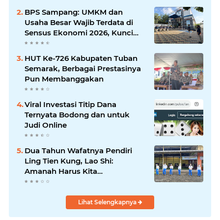
Silaturrahmi dan Media
BPS Sampang: UMKM dan
Komunikasi Antar-Kades untuk
Usaha Besar Wajib Terdata di
Memajukan Desa
Sensus Ekonomi 2026, Kunci
Kebijakan Tepat Sasaran
HUT Ke-726 Kabupaten Tuban
Semarak, Berbagai Prestasinya
Pun Membanggakan
Viral Investasi Titip Dana
Ternyata Bodong dan untuk
Judi Online
Dua Tahun Wafatnya Pendiri
Ling Tien Kung, Lao Shi:
Amanah Harus Kita
Laksanakan!
Lihat Selengkapnya