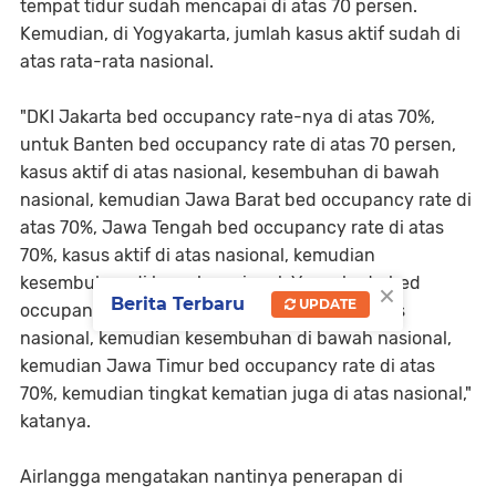
tempat tidur sudah mencapai di atas 70 persen.
Kemudian, di Yogyakarta, jumlah kasus aktif sudah di
atas rata-rata nasional.
"DKI Jakarta bed occupancy rate-nya di atas 70%,
untuk Banten bed occupancy rate di atas 70 persen,
kasus aktif di atas nasional, kesembuhan di bawah
nasional, kemudian Jawa Barat bed occupancy rate di
atas 70%, Jawa Tengah bed occupancy rate di atas
70%, kasus aktif di atas nasional, kemudian
kesembuhan di bawah nasional. Yogyakarta bed
×
Berita Terbaru
UPDATE
occupancy rate di atas 70%, kasus aktif di atas
nasional, kemudian kesembuhan di bawah nasional,
kemudian Jawa Timur bed occupancy rate di atas
70%, kemudian tingkat kematian juga di atas nasional,"
katanya.
Airlangga mengatakan nantinya penerapan di