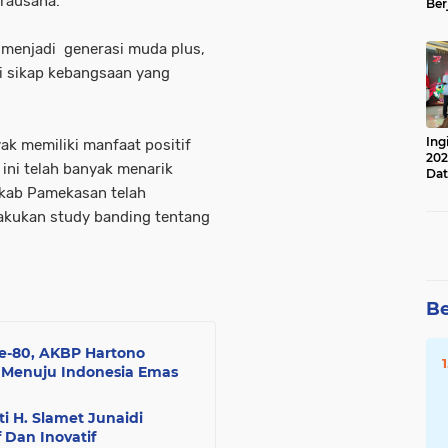
irausaha.
Ber
Lan
Apr
 menjadi generasi muda plus,
i sikap kebangsaan yang
Ing
ak memiliki manfaat positif
202
ini telah banyak menarik
Dat
emkab Pamekasan telah
akukan study banding tentang
Be
e-80, AKBP Hartono
I Menuju Indonesia Emas
i H. Slamet Junaidi
 Dan Inovatif