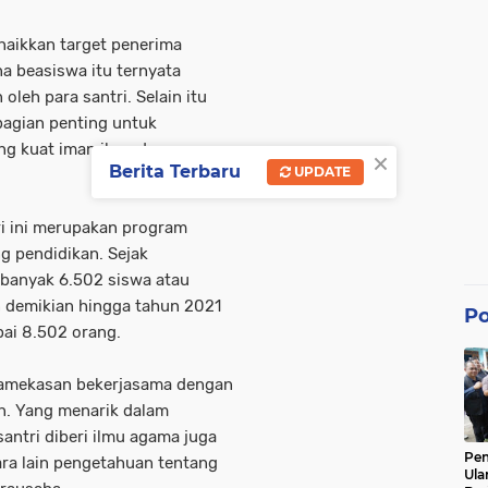
naikkan target penerima
na beasiswa itu ternyata
leh para santri. Selain itu
bagian penting untuk
ng kuat iman ilmu dan
×
Berita Terbaru
UPDATE
ri ini merupakan program
 pendidikan. Sejak
ebanyak 6.502 siswa atau
n demikian hingga tahun 2021
Po
pai 8.502 orang.
Pamekasan bekerjasama dengan
n. Yang menarik dalam
santri diberi ilmu agama juga
Pe
ra lain pengetahuan tentang
Ula