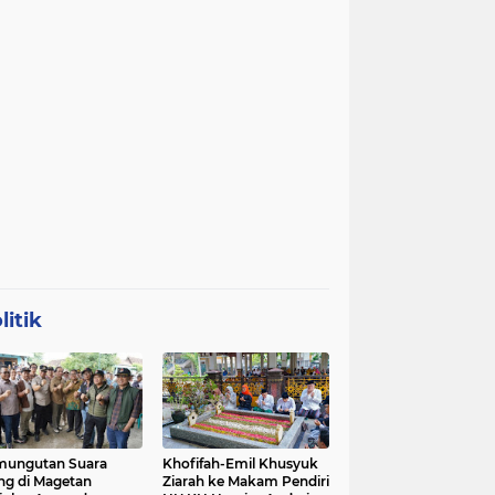
litik
mungutan Suara
Khofifah-Emil Khusyuk
ng di Magetan
Ziarah ke Makam Pendiri