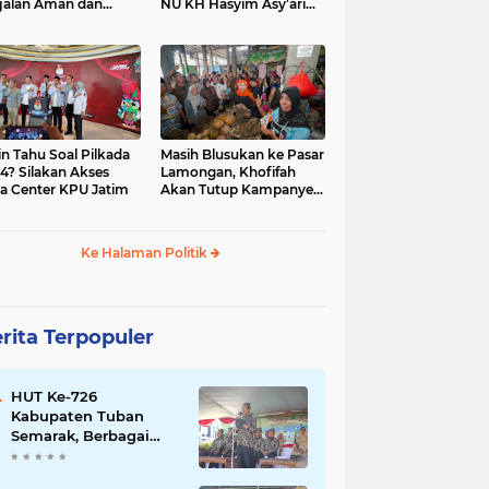
jalan Aman dan
NU KH Hasyim Asy’ari
car, KPU Jatim
dan Gus Dur
esiasi Petugas KPPS
in Tahu Soal Pilkada
Masih Blusukan ke Pasar
4? Silakan Akses
Lamongan, Khofifah
a Center KPU Jatim
Akan Tutup Kampanye
Besok dengan Dzikir,
Sholawat dan Doa di
Jatim Expo
Ke Halaman Politik
rita Terpopuler
HUT Ke-726
Kabupaten Tuban
Semarak, Berbagai
Prestasinya Pun
Membanggakan