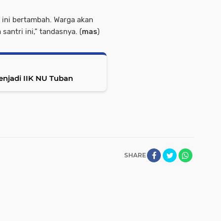
 ini bertambah. Warga akan
antri ini,” tandasnya. (
mas
)
njadi IIK NU Tuban
SHARE