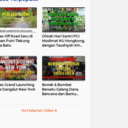
eo Off Road Seru di
Ghirah Hari Santri PCI
an Putri Tlekung
Muslimat NU Hongkong,
a Batu
dengan Taushiyah KH
Marzuki...
eo Grand Launching
Bonek & Bomber
e Dangdut New York
Bersatu Galang Dana
Bencana dan Bantu
UMKM, Mengapa Tidak...
Ke Halaman Video