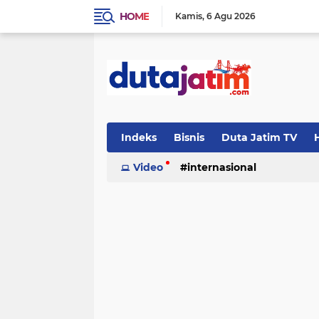
HOME
Kamis
6 Agu 2026
Indeks
Bisnis
Duta Jatim TV
H
Video
internasional