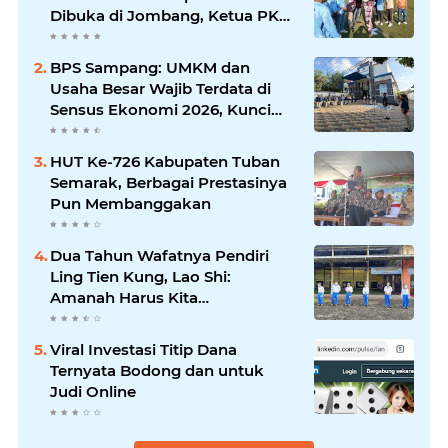
Dibuka di Jombang, Ketua PKDI
Jatim Syaifullah Mahdi: Ajang
Silaturrahmi dan Media
BPS Sampang: UMKM dan
Komunikasi Antar-Kades untuk
Usaha Besar Wajib Terdata di
Memajukan Desa
Sensus Ekonomi 2026, Kunci
Kebijakan Tepat Sasaran
HUT Ke-726 Kabupaten Tuban
Semarak, Berbagai Prestasinya
Pun Membanggakan
Dua Tahun Wafatnya Pendiri
Ling Tien Kung, Lao Shi:
Amanah Harus Kita
Laksanakan!
Viral Investasi Titip Dana
Ternyata Bodong dan untuk
Judi Online