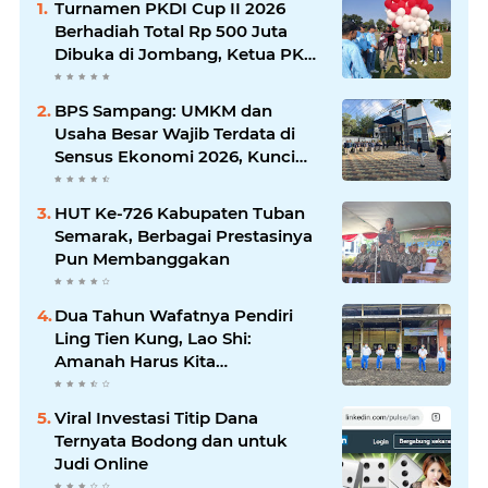
Turnamen PKDI Cup II 2026
Berhadiah Total Rp 500 Juta
Dibuka di Jombang, Ketua PKDI
Jatim Syaifullah Mahdi: Ajang
Silaturrahmi dan Media
BPS Sampang: UMKM dan
Komunikasi Antar-Kades untuk
Usaha Besar Wajib Terdata di
Memajukan Desa
Sensus Ekonomi 2026, Kunci
Kebijakan Tepat Sasaran
HUT Ke-726 Kabupaten Tuban
Semarak, Berbagai Prestasinya
Pun Membanggakan
Dua Tahun Wafatnya Pendiri
Ling Tien Kung, Lao Shi:
Amanah Harus Kita
Laksanakan!
Viral Investasi Titip Dana
Ternyata Bodong dan untuk
Judi Online