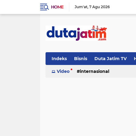
HOME
Jum'at
7 Agu 2026
Indeks
Bisnis
Duta Jatim TV
H
Video
internasional