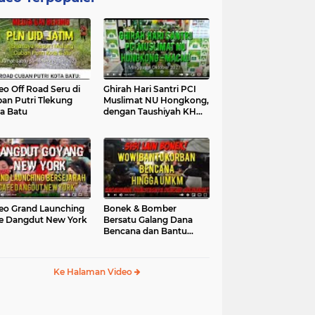
eo Off Road Seru di
Ghirah Hari Santri PCI
an Putri Tlekung
Muslimat NU Hongkong,
a Batu
dengan Taushiyah KH
Marzuki...
eo Grand Launching
Bonek & Bomber
e Dangdut New York
Bersatu Galang Dana
Bencana dan Bantu
UMKM, Mengapa Tidak...
Ke Halaman Video