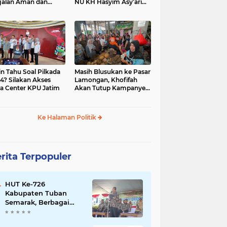
jalan Aman dan
NU KH Hasyim Asy’ari
car, KPU Jatim
dan Gus Dur
esiasi Petugas KPPS
in Tahu Soal Pilkada
Masih Blusukan ke Pasar
4? Silakan Akses
Lamongan, Khofifah
a Center KPU Jatim
Akan Tutup Kampanye
Besok dengan Dzikir,
Sholawat dan Doa di
Jatim Expo
Ke Halaman Politik
rita Terpopuler
HUT Ke-726
Kabupaten Tuban
Semarak, Berbagai
Prestasinya Pun
Membanggakan