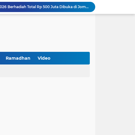
Turnamen PKDI Cup II 2026 Berhadiah Total Rp 500 Juta Dibuka di Jombang, Ketua PKDI Jatim Syaifullah Mahdi: Ajang Silaturrahmi dan Media Komunikasi Antar-Kades untuk Memajukan Desa
at Kemerdekaan
PKDI Cup II 2026 Resmi Bergulir di SGMRP Pamekasan, Bupati Dukung Bangun Stadion Di 13 Kecamatan untuk Pemerataan Sarana Olahraga
BNI Catat Fundamental Bisnis Kokoh di Bawah Danantara, Ditopang Pertumbuhan Kredit dan Kualitas Aset
k Jakarta Raih Digital Excellence Awards 2026
Peringatan HAN 2026, Pemerintah Pusat Apresiasi Komitmen Surabaya Penuhi Hak dan Lindungi Anak
Arah Baru Industri Jasa Keuangan
Reses Masa Persidangan III Tahun 2025-2026: DPRD Jatim Menyerap Aspirasi Mengawal Pembangunan Jawa Timur
Ramadhan
Video
Kemenkop Tekankan Peran Strategis Manajer dalam Menentukan Keberhasilan KDKMP
BPS Sampang: UMKM dan Usaha Besar Wajib Terdata di Sensus Ekonomi 2026, Kunci Kebijakan Tepat Sasaran