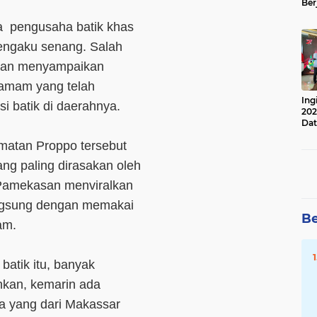
Ber
Lan
a pengusaha batik khas
Apr
engaku senang. Salah
hkan menyampaikan
Tamam yang telah
Ing
 batik di daerahnya.
202
Dat
atan Proppo tersebut
ng paling dirasakan oleh
i Pamekasan menviralkan
angsung dengan memakai
Be
am.
batik itu, banyak
hkan, kemarin ada
a yang dari Makassar