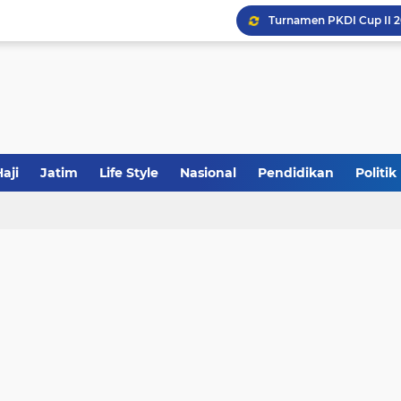
Khutbah Jumat: Meraw
JakOne Mobile Antar Ban
Sinergi Fiskal Moneter: 
aji
Jatim
Life Style
Nasional
Pendidikan
Politik