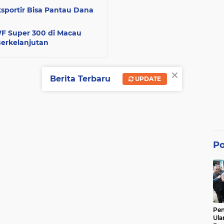
sportir Bisa Pantau Dana
WF Super 300 di Macau
Berkelanjutan
×
Berita Terbaru
UPDATE
Po
Pe
Ula