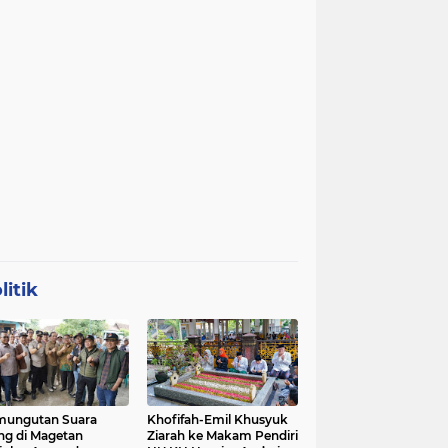
litik
mungutan Suara
Khofifah-Emil Khusyuk
ng di Magetan
Ziarah ke Makam Pendiri