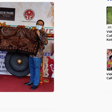
Vid
Cub
Kot
Vid
Caf