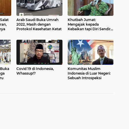
Salat
Arab Saudi Buka Umrah
Khutbah Jumat:
ran,
2022, Masih dengan
Mengajak kepada
nya
Protokol Kesehatan Ketat
Kebaikan tapi Diri Sendiri
Tak Melakukan?
 Buka
Covid 19 di Indonesia,
Komunitas Muslim
uga
Whassup!?
Indonesia di Luar Negeri:
ru
Sebuah Introspeksi