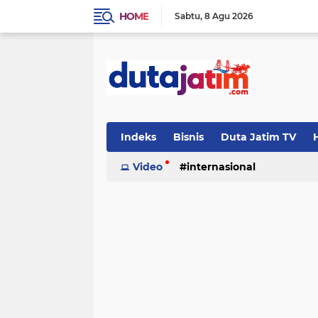
HOME
Sabtu
8 Agu 2026
Indeks
Bisnis
Duta Jatim TV
H
Video
internasional