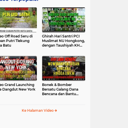
eo Off Road Seru di
Ghirah Hari Santri PCI
an Putri Tlekung
Muslimat NU Hongkong,
a Batu
dengan Taushiyah KH
Marzuki...
eo Grand Launching
Bonek & Bomber
e Dangdut New York
Bersatu Galang Dana
Bencana dan Bantu
UMKM, Mengapa Tidak...
Ke Halaman Video