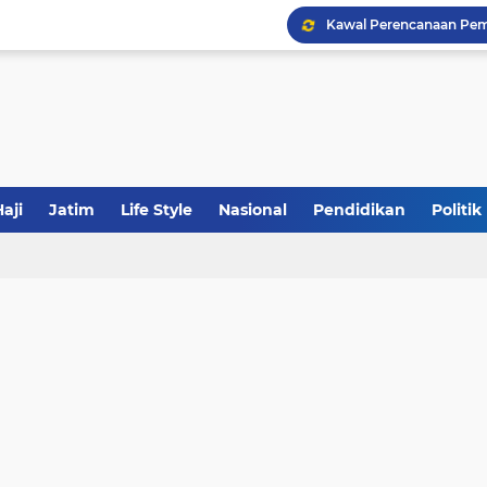
Khutbah Jumat: Meraw
JakOne Mobile Antar Ban
aji
Jatim
Life Style
Nasional
Pendidikan
Politik
Sinergi Fiskal Moneter: 