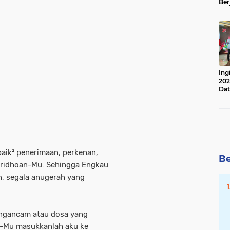
Ber
Lan
Apr
Ing
202
Dat
baik² penerimaan, perkenan,
Be
ridhoan-Mu. Sehingga Engkau
, segala anugerah yang
engancam atau dosa yang
t-Mu masukkanlah aku ke