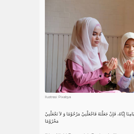
Ilustrasi: Pixabya
َامِنَا إِيَّاهُ، فَإِنْ جَعَلْتَهُ فَاجْعَلْنِيْ مَرْحُوْمًا وَ لاَ تَجْعَلْنِيْ
مَحْرُوْمًا