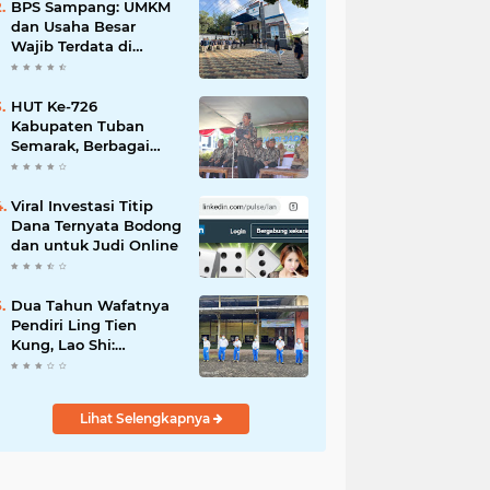
Mahdi: Ajang
BPS Sampang: UMKM
Silaturrahmi dan
dan Usaha Besar
Media Komunikasi
Wajib Terdata di
Antar-Kades untuk
Sensus Ekonomi 2026,
Memajukan Desa
Kunci Kebijakan Tepat
Sasaran
HUT Ke-726
Kabupaten Tuban
Semarak, Berbagai
Prestasinya Pun
Membanggakan
Viral Investasi Titip
Dana Ternyata Bodong
dan untuk Judi Online
Dua Tahun Wafatnya
Pendiri Ling Tien
Kung, Lao Shi:
Amanah Harus Kita
Laksanakan!
Lihat Selengkapnya