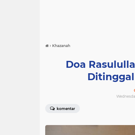
›
Khazanah
Doa Rasulull
Ditingga
Wednesday
komentar