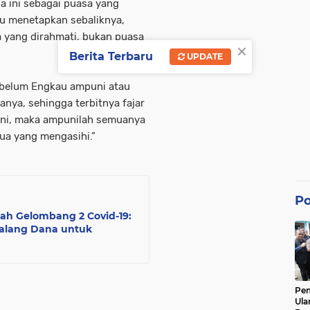
a ini sebagai puasa yang
au menetapkan sebaliknya,
a yang dirahmati, bukan puasa
×
Berita Terbaru
UPDATE
 belum Engkau ampuni atau
nya, sehingga terbitnya fajar
 ini, maka ampunilah semuanya
ua yang mengasihi.”
Po
gah Gelombang 2 Covid-19:
alang Dana untuk
Pe
Ula