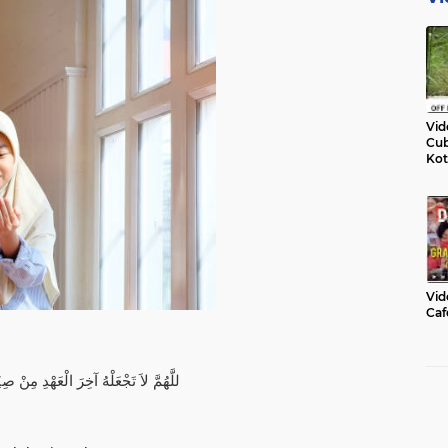
Vid
Cub
Kot
Vid
Caf
للَّهُمَّ لاَ تَجْعَلْهُ آخِرَ الْعَهْدِ مِنْ صِي