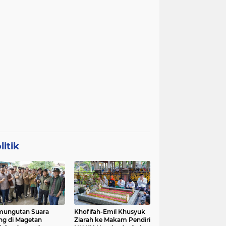
litik
mungutan Suara
Khofifah-Emil Khusyuk
ng di Magetan
Ziarah ke Makam Pendiri