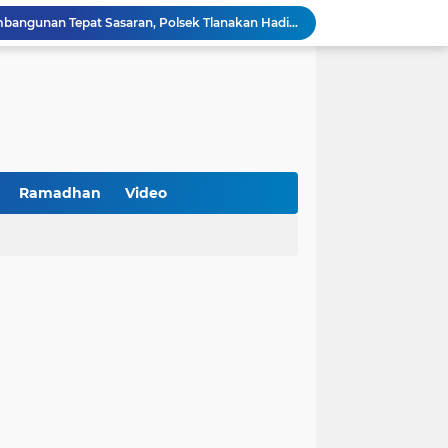
Kawal Perencanaan Pembangunan Tepat Sasaran, Polsek Tlanakan Hadiri Musrenbangdes Desa Bandaran
BPS Sampang: UMKM dan Usaha Besar Wajib Terdata di Sensus Ekonomi 2026, Kunci Kebijakan Tepat Sasaran
Turnamen PKDI Cup II 2026 Berhadiah Total Rp 500 Juta Dibuka di Jombang, Ketua PKDI Jatim Syaifullah Mahdi: Ajang Silaturrahmi dan Media Komunikasi Antar-Kades untuk Memajukan Desa
at Kemerdekaan
PKDI Cup II 2026 Resmi Bergulir di SGMRP Pamekasan, Bupati Dukung Bangun Stadion Di 13 Kecamatan untuk Pemerataan Sarana Olahraga
BNI Catat Fundamental Bisnis Kokoh di Bawah Danantara, Ditopang Pertumbuhan Kredit dan Kualitas Aset
k Jakarta Raih Digital Excellence Awards 2026
Peringatan HAN 2026, Pemerintah Pusat Apresiasi Komitmen Surabaya Penuhi Hak dan Lindungi Anak
Ramadhan
Video
Arah Baru Industri Jasa Keuangan
Antisipasi Balap Liar dan Gangguan Kamtibmas, Polres Pamekasan Amankan 62 Unit Sepeda Motor