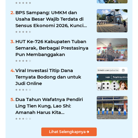
Jatim Syaifullah Mahdi: Ajang
Silaturrahmi dan Media
BPS Sampang: UMKM dan
Komunikasi Antar-Kades untuk
Usaha Besar Wajib Terdata di
Memajukan Desa
Sensus Ekonomi 2026, Kunci
Kebijakan Tepat Sasaran
HUT Ke-726 Kabupaten Tuban
Semarak, Berbagai Prestasinya
Pun Membanggakan
Viral Investasi Titip Dana
Ternyata Bodong dan untuk
Judi Online
Dua Tahun Wafatnya Pendiri
Ling Tien Kung, Lao Shi:
Amanah Harus Kita
Laksanakan!
Lihat Selengkapnya