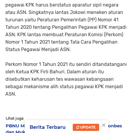
pegawai KPK harus berstatus aparatur sipil negara
atau ASN. Singkatnya lantas Jokowi meneken aturan
turunan yaitu Peraturan Pemerintah (PP) Nomor 41
Tahun 2020 tentang Pengalihan Pegawai KPK menjadi
ASN. KPK lantas membuat Peraturan Komisi (Perkom)
Nomor 1 Tahun 2021 tentang Tata Cara Pengalihan
Status Pegawai Menjadi ASN.
Perkom Nomor 1 Tahun 2021 itu sendiri ditandatangani
oleh Ketua KPK Firli Bahuri. Dalam aturan itu
disebutkan keharusan tes wawasan kebangsaan
sebagai mekanisme alih status pegawai KPK menjadi
ASN.
Lihat juga
×
PBNU Minta PWNU Usulkan Materi Munas-Konbes
Berita Terbaru
UPDATE
dan Muktamar ke-35 NU