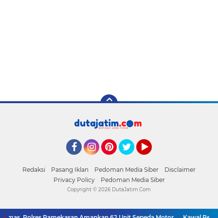
Facebook
Instagram
Pinterest
Twitter
YouTube
Redaksi
Pasang Iklan
Pedoman Media Siber
Disclaimer
Privacy Policy
Pedoman Media Siber
Copyright ©
2026 DutaJatim.Com
bmas, Polres Pamekasan Amankan 62 Unit Sepeda Motor
Kawal Perencan