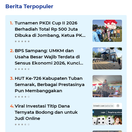
Berita Terpopuler
Turnamen PKDI Cup II 2026
Berhadiah Total Rp 500 Juta
Dibuka di Jombang, Ketua PKDI
Jatim Syaifullah Mahdi: Ajang
Silaturrahmi dan Media
BPS Sampang: UMKM dan
Komunikasi Antar-Kades untuk
Usaha Besar Wajib Terdata di
Memajukan Desa
Sensus Ekonomi 2026, Kunci
Kebijakan Tepat Sasaran
HUT Ke-726 Kabupaten Tuban
Semarak, Berbagai Prestasinya
Pun Membanggakan
Viral Investasi Titip Dana
Ternyata Bodong dan untuk
Judi Online