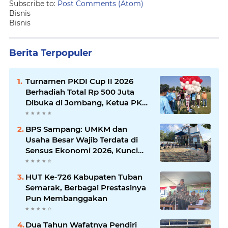
Subscribe to:
Post Comments (Atom)
Bisnis
Bisnis
Berita Terpopuler
Turnamen PKDI Cup II 2026
Berhadiah Total Rp 500 Juta
Dibuka di Jombang, Ketua PKDI
Jatim Syaifullah Mahdi: Ajang
Silaturrahmi dan Media
BPS Sampang: UMKM dan
Komunikasi Antar-Kades untuk
Usaha Besar Wajib Terdata di
Memajukan Desa
Sensus Ekonomi 2026, Kunci
Kebijakan Tepat Sasaran
HUT Ke-726 Kabupaten Tuban
Semarak, Berbagai Prestasinya
Pun Membanggakan
Dua Tahun Wafatnya Pendiri