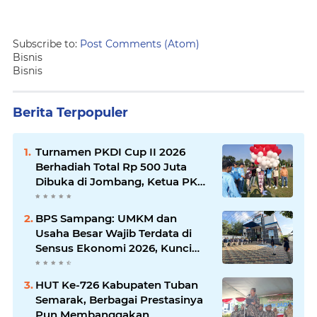
Subscribe to:
Post Comments (Atom)
Bisnis
Bisnis
Berita Terpopuler
Turnamen PKDI Cup II 2026
Berhadiah Total Rp 500 Juta
Dibuka di Jombang, Ketua PKDI
Jatim Syaifullah Mahdi: Ajang
Silaturrahmi dan Media
BPS Sampang: UMKM dan
Komunikasi Antar-Kades untuk
Usaha Besar Wajib Terdata di
Memajukan Desa
Sensus Ekonomi 2026, Kunci
Kebijakan Tepat Sasaran
HUT Ke-726 Kabupaten Tuban
Semarak, Berbagai Prestasinya
Pun Membanggakan