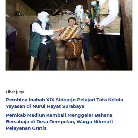
Lihat juga
Pembina Inabah XIX Sidoarjo Pelajari Tata Kelola
Yayasan di Nurul Hayat Surabaya
Pemkab Madiun Kembali Menggelar Bahana
Bersahaja di Desa Dempelan, Warga Nikmati
Pelayanan Gratis