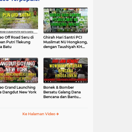
eo Off Road Seru di
Ghirah Hari Santri PCI
an Putri Tlekung
Muslimat NU Hongkong,
a Batu
dengan Taushiyah KH
Marzuki...
eo Grand Launching
Bonek & Bomber
e Dangdut New York
Bersatu Galang Dana
Bencana dan Bantu
UMKM, Mengapa Tidak...
Ke Halaman Video