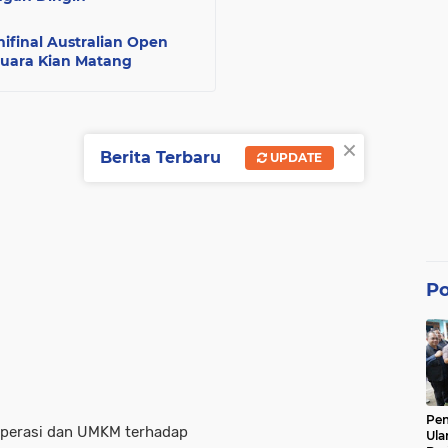
final Australian Open
Juara Kian Matang
×
Berita Terbaru
UPDATE
Po
Pe
operasi dan UMKM terhadap
Ula