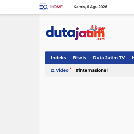
HOME
Kamis
6 Agu 2026
Indeks
Bisnis
Duta Jatim TV
H
Video
internasional