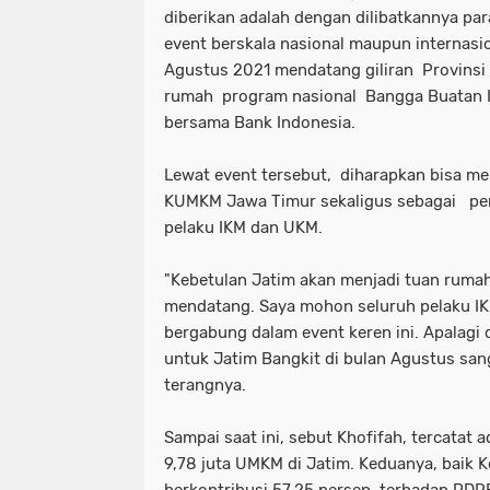
diberikan adalah dengan dilibatkannya pa
event berskala nasional maupun internasio
Agustus 2021 mendatang giliran Provinsi
rumah program nasional Bangga Buatan I
bersama Bank Indonesia.
Lewat event tersebut, diharapkan bisa 
KUMKM Jawa Timur sekaligus sebagai pe
pelaku IKM dan UKM.
"Kebetulan Jatim akan menjadi tuan rumah
mendatang. Saya mohon seluruh pelaku I
bergabung dalam event keren ini. Apalagi
untuk Jatim Bangkit di bulan Agustus sa
terangnya.
Sampai saat ini, sebut Khofifah, tercatat 
9,78 juta UMKM di Jatim. Keduanya, baik
berkontribusi 57,25 persen terhadap PDR