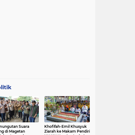
litik
mungutan Suara
Khofifah-Emil Khusyuk
ng di Magetan
Ziarah ke Makam Pendiri