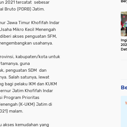
Ber
hun 2021 tercatat sebesar
Lan
al Bruto (PDRB) Jatim.
Apr
nur Jawa Timur Khofifah Indar
Usaha Mikro Kecil Menengah
 diberi akses penguatan SFM,
Ing
 mengembangkan usahanya.
202
Dat
rovinsi, kabupaten/kota untuk
Utamanya, guna
uk, penguatan SDM dan
ya. Salah satunya, lewat
ng bagi pelaku IKM dan KUKM
Be
ernur Jatim Khofifah Indar
i Program Prioritas
Menengah (K-UKM) Jatim di
2021) malam.
atu akses kemudahan yang