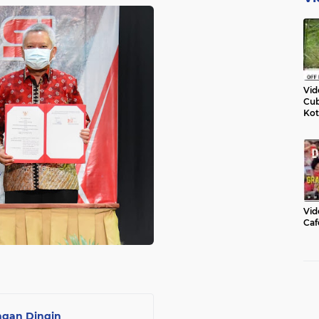
Vid
Cub
Kot
Vid
Caf
ngan Dingin