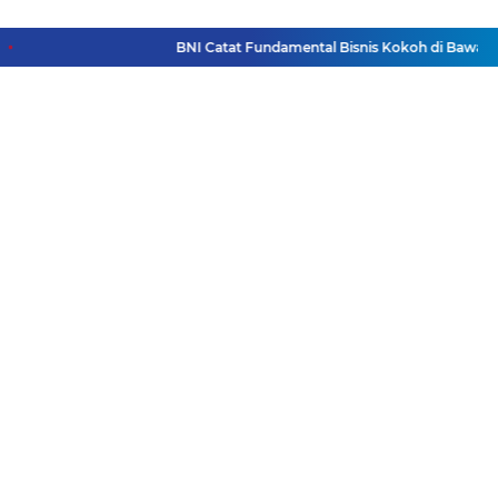
BNI Catat Fundamental Bisnis Kokoh di Bawah Dan
Facebook
Instagram
Pinterest
Twitter
YouTube
Redaksi
Pasang Iklan
Pedoman Media Siber
Disclaimer
Privacy Policy
Pedoman Media Siber