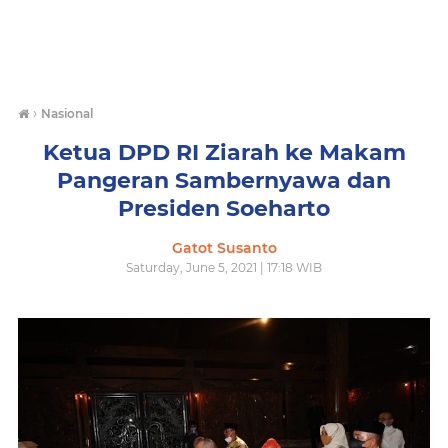
›
Nasional
Ketua DPD RI Ziarah ke Makam
Pangeran Sambernyawa dan
Presiden Soeharto
Gatot Susanto
Saturday, June 5, 2021 | 17:18 WIB