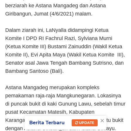
berziarah ke Astana Mangadeg dan Astana
Giribangun, Jumat (4/6/2021) malam.
Dalam ziarah ini, LaNyalla didampingi Ketua
Komite I DPD RI Fachrul Razi, Sylviana Murni
(Ketua Komite III) Bustami Zainuddin (Wakil Ketua
Komite II), Evi Apita Maya (Wakil Ketua Komite III),
Senator asal Jawa Tengah Bambang Sutrisno, dan
Bambang Santoso (Bali).
Astana Mangadeg merupakan kompleks
pemakaman raja-raja Mangkunegaran. Lokasinya
di puncak bukit di kaki Gunung Lawu, sebelah timur
pusat Kecamatan Matesih, Kabupaten
×
Karanganyar, Jawa Tengah. Atau, masih satu bukit
Berita Terbaru
UPDATE
dengan Astana Giribangun dan Astana Girilayu.