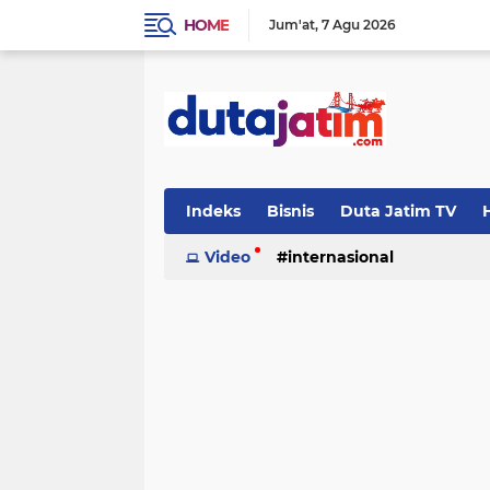
HOME
Jum'at
7 Agu 2026
Indeks
Bisnis
Duta Jatim TV
H
Video
internasional