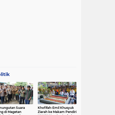
litik
mungutan Suara
Khofifah-Emil Khusyuk
ng di Magetan
Ziarah ke Makam Pendiri