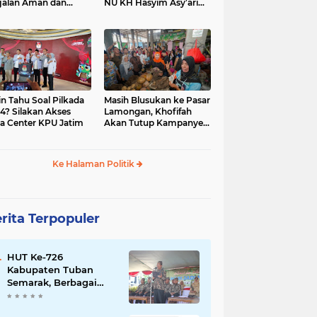
jalan Aman dan
NU KH Hasyim Asy’ari
car, KPU Jatim
dan Gus Dur
esiasi Petugas KPPS
in Tahu Soal Pilkada
Masih Blusukan ke Pasar
4? Silakan Akses
Lamongan, Khofifah
a Center KPU Jatim
Akan Tutup Kampanye
Besok dengan Dzikir,
Sholawat dan Doa di
Jatim Expo
Ke Halaman Politik
rita Terpopuler
HUT Ke-726
Kabupaten Tuban
Semarak, Berbagai
Prestasinya Pun
Membanggakan