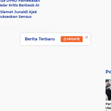
 Ketua DPRD Pamekasan
ar Kritis Berbasis AI
 Slamet Junaidi Ajak
nyukseskan Sensus
×
Berita Terbaru
UPDATE
Po
Pe
Ula