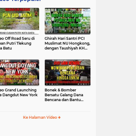
eo Off Road Seru di
Ghirah Hari Santri PCI
an Putri Tlekung
Muslimat NU Hongkong,
a Batu
dengan Taushiyah KH
Marzuki...
eo Grand Launching
Bonek & Bomber
e Dangdut New York
Bersatu Galang Dana
Bencana dan Bantu
UMKM, Mengapa Tidak...
Ke Halaman Video