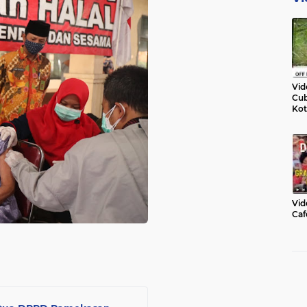
Vid
Cub
Kot
Vid
Caf