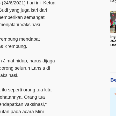
Ber
 (24/6/2021) hari ini Ketua
Lan
Apr
i yang juga istri dari
 memberikan semangat
menjalani Vaksinasi.
Ing
 Krembung mendapat
202
Dat
as Krembung.
Jimat hidup, harus dijaga
orong seluruh Lansia di
aksinasi.
Be
itu seperti orang tua kita
esehatannya. Orang tua
endapatkan vaksinasi,"
utan pada acara Mini