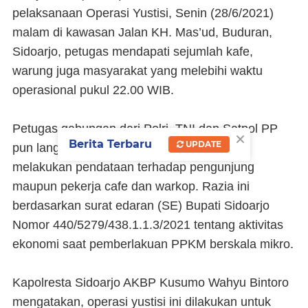
pelaksanaan Operasi Yustisi, Senin (28/6/2021)
malam di kawasan Jalan KH. Mas’ud, Buduran,
Sidoarjo, petugas mendapati sejumlah kafe,
warung juga masyarakat yang melebihi waktu
operasional pukul 22.00 WIB.
Petugas gabungan dari Polri, TNI dan Satpol PP
×
Berita Terbaru
UPDATE
pun langsung melakukan penertiban, dan
melakukan pendataan terhadap pengunjung
maupun pekerja cafe dan warkop. Razia ini
berdasarkan surat edaran (SE) Bupati Sidoarjo
Nomor 440/5279/438.1.1.3/2021 tentang aktivitas
ekonomi saat pemberlakuan PPKM berskala mikro.
Kapolresta Sidoarjo AKBP Kusumo Wahyu Bintoro
mengatakan, operasi yustisi ini dilakukan untuk