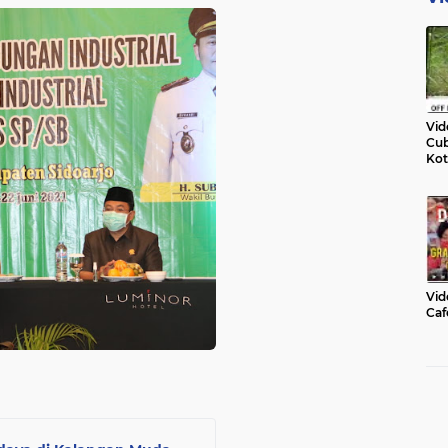
Vid
Cub
Kot
Vid
Caf