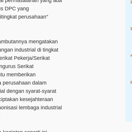
hal permasalahan yang ada
rus DPC yang
itingkat perusahaan"
sambutannya mengatakan
an industrial di tingkat
rikat Pekerja/Serikat
ngurus Serikat
ntu memberikan
a perusahaan dalam
al dengan syarat-syarat
ciptakan kesejahteraan
onisasi lembaga industrial
.