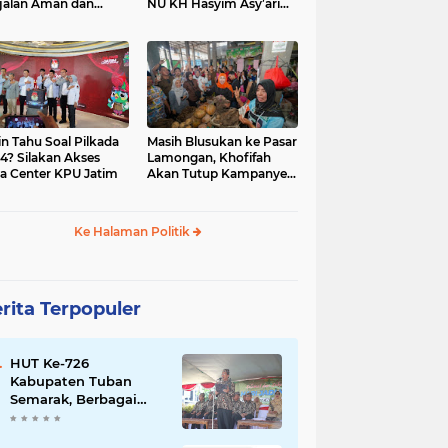
jalan Aman dan
NU KH Hasyim Asy’ari
car, KPU Jatim
dan Gus Dur
esiasi Petugas KPPS
in Tahu Soal Pilkada
Masih Blusukan ke Pasar
4? Silakan Akses
Lamongan, Khofifah
a Center KPU Jatim
Akan Tutup Kampanye
Besok dengan Dzikir,
Sholawat dan Doa di
Jatim Expo
Ke Halaman Politik
rita Terpopuler
HUT Ke-726
Kabupaten Tuban
Semarak, Berbagai
Prestasinya Pun
Membanggakan