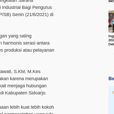
ingkatan Sarana
Ber
Lan
 Industrial Bagi Pengurus
Apr
SP/SB) Senin (21/6/2021) di
gan yang saling
Ing
202
 harmonis serasi antara
Dat
s produksi atau pelayanan
dawati, S.KM, M.Kes
Be
rakan karena merupakan
rkait menjaga hubungan
 di Kabupaten Sidoarjo.
aan lebih kuat lebih kokoh