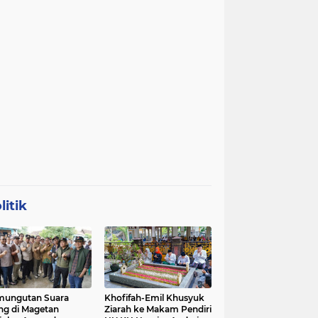
litik
mungutan Suara
Khofifah-Emil Khusyuk
ng di Magetan
Ziarah ke Makam Pendiri