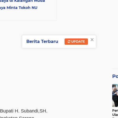
udaya di Kalangan Muda
aya Minta Tokoh NU
×
Berita Terbaru
UPDATE
Po
Bupati H. Subandi,SH.
Pe
Ula