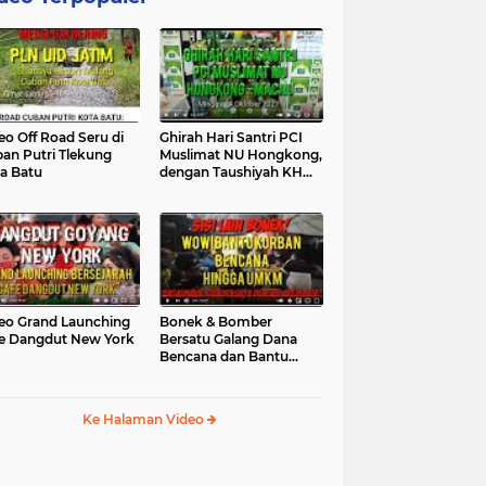
eo Off Road Seru di
Ghirah Hari Santri PCI
an Putri Tlekung
Muslimat NU Hongkong,
a Batu
dengan Taushiyah KH
Marzuki...
eo Grand Launching
Bonek & Bomber
e Dangdut New York
Bersatu Galang Dana
Bencana dan Bantu
UMKM, Mengapa Tidak...
Ke Halaman Video