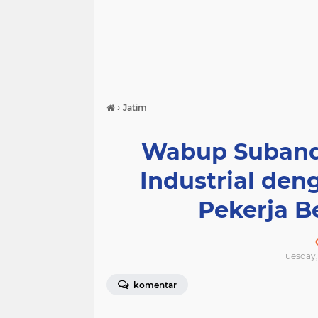
›
Jatim
Wabup Suband
Industrial den
Pekerja B
Tuesday,
komentar