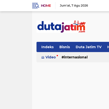
HOME
Jum'at
7 Agu 2026
Indeks
Bisnis
Duta Jatim TV
H
Video
internasional