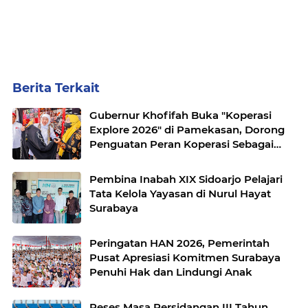
Berita Terkait
Gubernur Khofifah Buka "Koperasi
Explore 2026" di Pamekasan, Dorong
Penguatan Peran Koperasi Sebagai
Penggerak Ekonomi Kerakyatan
Sekaligus Perluas Akses Promosi
Pembina Inabah XIX Sidoarjo Pelajari
Pelaku UMKM
Tata Kelola Yayasan di Nurul Hayat
Surabaya
Peringatan HAN 2026, Pemerintah
Pusat Apresiasi Komitmen Surabaya
Penuhi Hak dan Lindungi Anak
Reses Masa Persidangan III Tahun