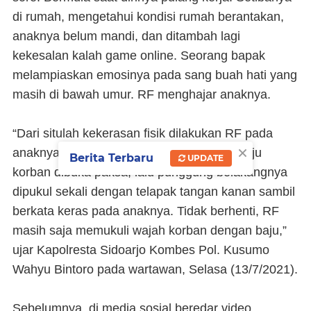
di rumah, mengetahui kondisi rumah berantakan,
anaknya belum mandi, dan ditambah lagi
kekesalan kalah game online. Seorang bapak
melampiaskan emosinya pada sang buah hati yang
masih di bawah umur. RF menghajar anaknya.
“Dari situlah kekerasan fisik dilakukan RF pada
×
anaknya yang tidak mau disuruh mandi. Baju
Berita Terbaru
UPDATE
korban dibuka paksa, lalu punggung belakangnya
dipukul sekali dengan telapak tangan kanan sambil
berkata keras pada anaknya. Tidak berhenti, RF
masih saja memukuli wajah korban dengan baju,”
ujar Kapolresta Sidoarjo Kombes Pol. Kusumo
Wahyu Bintoro pada wartawan, Selasa (13/7/2021).
Sebelumnya, di media sosial beredar video