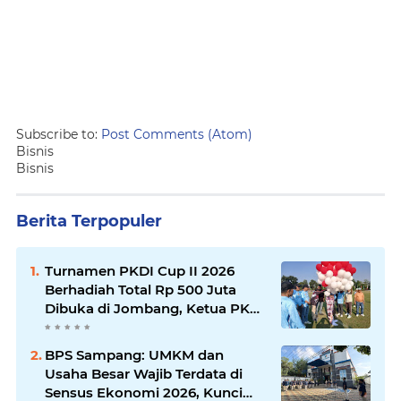
Subscribe to:
Post Comments (Atom)
Bisnis
Bisnis
Berita Terpopuler
Turnamen PKDI Cup II 2026
Berhadiah Total Rp 500 Juta
Dibuka di Jombang, Ketua PKDI
Jatim Syaifullah Mahdi: Ajang
Silaturrahmi dan Media
BPS Sampang: UMKM dan
Komunikasi Antar-Kades untuk
Usaha Besar Wajib Terdata di
Memajukan Desa
Sensus Ekonomi 2026, Kunci