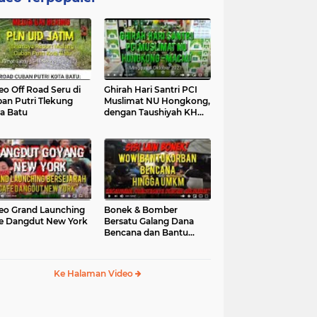
eo Off Road Seru di
Ghirah Hari Santri PCI
an Putri Tlekung
Muslimat NU Hongkong,
a Batu
dengan Taushiyah KH
Marzuki...
eo Grand Launching
Bonek & Bomber
e Dangdut New York
Bersatu Galang Dana
Bencana dan Bantu
UMKM, Mengapa Tidak...
Ke Halaman Video