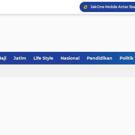
JakOne Mobile Antar Ban
Sinergi Fiskal Moneter: 
Tabrak Lari di Pamekas
aji
Jatim
Life Style
Nasional
Pendidikan
Politik
Calon Ketum PBNU, Gus