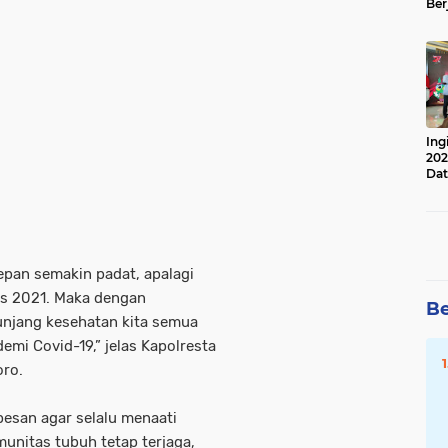
Ber
Lan
Apr
Ing
202
Dat
epan semakin padat, apalagi
s 2021. Maka dengan
Be
unjang kesehatan kita semua
mi Covid-19,” jelas Kapolresta
oro.
pesan agar selalu menaati
munitas tubuh tetap terjaga,