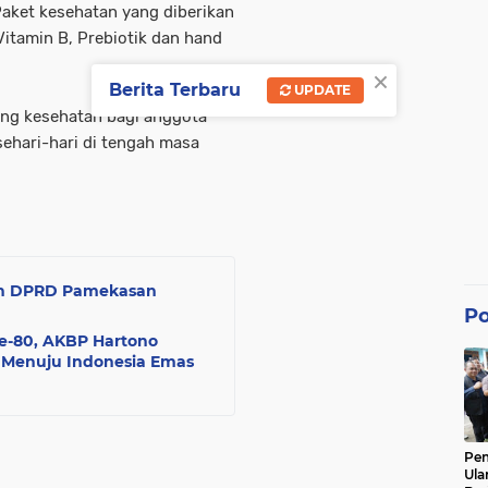
Paket kesehatan yang diberikan
 Vitamin B, Prebiotik dan hand
×
Berita Terbaru
UPDATE
ang kesehatan bagi anggota
ehari-hari di tengah masa
an DPRD Pamekasan
Po
e-80, AKBP Hartono
I Menuju Indonesia Emas
Pe
Ula