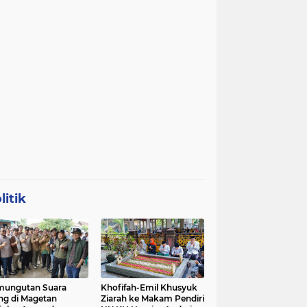
litik
mungutan Suara
Khofifah-Emil Khusyuk
ng di Magetan
Ziarah ke Makam Pendiri