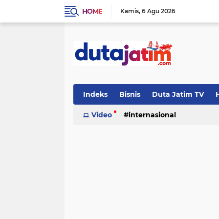
HOME
Kamis
6 Agu 2026
Indeks
Bisnis
Duta Jatim TV
H
Video
internasional