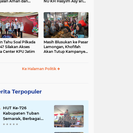
jalan Aman dan
NU KH Hasyim Asy’ari
car, KPU Jatim
dan Gus Dur
esiasi Petugas KPPS
in Tahu Soal Pilkada
Masih Blusukan ke Pasar
4? Silakan Akses
Lamongan, Khofifah
a Center KPU Jatim
Akan Tutup Kampanye
Besok dengan Dzikir,
Sholawat dan Doa di
Jatim Expo
Ke Halaman Politik
rita Terpopuler
HUT Ke-726
Kabupaten Tuban
Semarak, Berbagai
Prestasinya Pun
Membanggakan