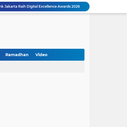
k Jakarta Raih Digital Excellence Awards 2026
Peringatan HAN 2026, Pemerintah Pusat Apresiasi Komitmen Surabaya Penuhi Hak dan Lindungi Anak
Arah Baru Industri Jasa Keuangan
Reses Masa Persidangan III Tahun 2025-2026: DPRD Jatim Menyerap Aspirasi Mengawal Pembangunan Jawa Timur
Kemenkop Tekankan Peran Strategis Manajer dalam Menentukan Keberhasilan KDKMP
an, Pengemudi Ditangkap
Khutbah Jumat: Berpegang Teguh pada Akidah Ahlus Sunnah wal Jamaah, Akidah Mayoritas Umat
Borong Prestasi, Satlantas Polres Sampang Dinobatkan Terbaik II Input Data Digital Semester 1/2026
Ramadhan
Video
 Kikin Siapkan Program untuk Memajukan NU
BNI Catat Fundamental Bisnis Kokoh di Bawah Danantara, Ditopang Pertumbuhan Kredit dan Kualitas Aset