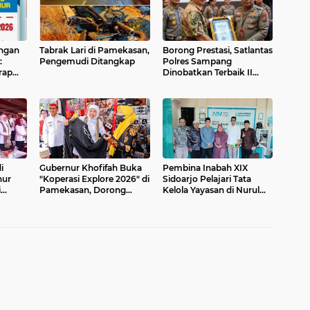
angan
Tabrak Lari di Pamekasan,
Borong Prestasi, Satlantas
:
Pengemudi Ditangkap
Polres Sampang
rap
Dinobatkan Terbaik II
Input Data Digital
a
Semester 1/2026
i
Gubernur Khofifah Buka
Pembina Inabah XIX
nur
"Koperasi Explore 2026" di
Sidoarjo Pelajari Tata
i
Pamekasan, Dorong
Kelola Yayasan di Nurul
peda
Penguatan Peran
Hayat Surabaya
Koperasi Sebagai
Penggerak Ekonomi
Kerakyatan Sekaligus
Perluas Akses Promosi
Pelaku UMKM