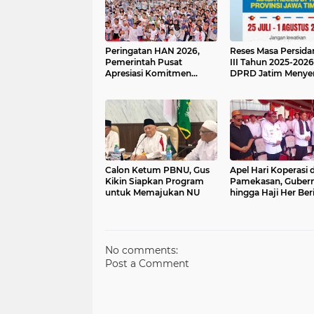
Peringatan HAN 2026,
Reses Masa Persid
Pemerintah Pusat
III Tahun 2025-2026
Apresiasi Komitmen
DPRD Jatim Menye
Surabaya Penuhi Hak dan
Aspirasi Mengawal
Lindungi Anak
Pembangunan Jaw
Timur
Calon Ketum PBNU, Gus
Apel Hari Koperasi d
Kikin Siapkan Program
Pamekasan, Guber
untuk Memajukan NU
hingga Haji Her Ber
Hadiah Umroh & Se
Motor
No comments:
Post a Comment