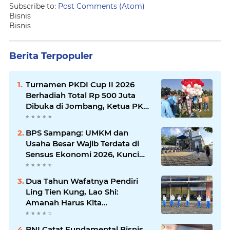
Subscribe to:
Post Comments (Atom)
Bisnis
Bisnis
Berita Terpopuler
Turnamen PKDI Cup II 2026
Berhadiah Total Rp 500 Juta
Dibuka di Jombang, Ketua PKDI
Jatim Syaifullah Mahdi: Ajang
Silaturrahmi dan Media
BPS Sampang: UMKM dan
Komunikasi Antar-Kades untuk
Usaha Besar Wajib Terdata di
Memajukan Desa
Sensus Ekonomi 2026, Kunci
Kebijakan Tepat Sasaran
Dua Tahun Wafatnya Pendiri
Ling Tien Kung, Lao Shi:
Amanah Harus Kita
Laksanakan!
BNI Catat Fundamental Bisnis