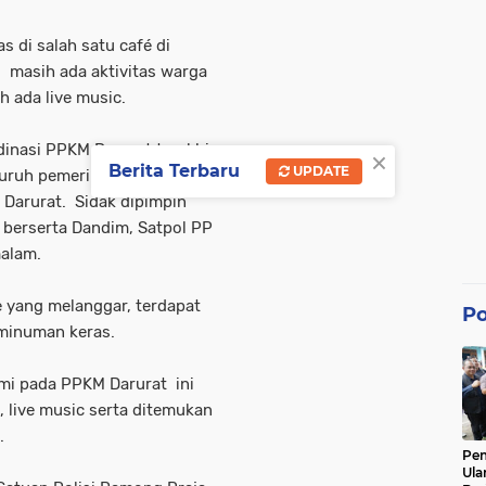
 di salah satu café di
 masih ada aktivitas warga
h ada live music.
inasi PPKM Darurat terakhir
×
Berita Terbaru
UPDATE
uruh pemerintah provinsi,
arurat. Sidak dipimpin
 berserta Dandim, Satpol PP
malam.
 yang melanggar, terdapat
Po
 minuman keras.
mi pada PPKM Darurat ini
, live music serta ditemukan
.
Pe
Ula