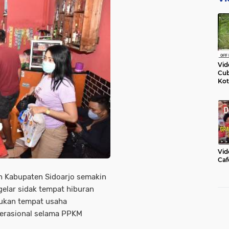
Vid
Cub
Kot
Vid
Caf
 Kabupaten Sidoarjo semakin
lar sidak tempat hiburan
mukan tempat usaha
perasional selama PPKM