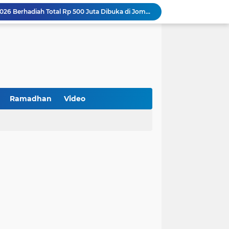
Turnamen PKDI Cup II 2026 Berhadiah Total Rp 500 Juta Dibuka di Jombang, Ketua PKDI Jatim Syaifullah Mahdi: Ajang Silaturrahmi dan Media Komunikasi Antar-Kades untuk Memajukan Desa
at Kemerdekaan
PKDI Cup II 2026 Resmi Bergulir di SGMRP Pamekasan, Bupati Dukung Bangun Stadion Di 13 Kecamatan untuk Pemerataan Sarana Olahraga
BNI Catat Fundamental Bisnis Kokoh di Bawah Danantara, Ditopang Pertumbuhan Kredit dan Kualitas Aset
k Jakarta Raih Digital Excellence Awards 2026
Peringatan HAN 2026, Pemerintah Pusat Apresiasi Komitmen Surabaya Penuhi Hak dan Lindungi Anak
Arah Baru Industri Jasa Keuangan
Reses Masa Persidangan III Tahun 2025-2026: DPRD Jatim Menyerap Aspirasi Mengawal Pembangunan Jawa Timur
Ramadhan
Video
Kemenkop Tekankan Peran Strategis Manajer dalam Menentukan Keberhasilan KDKMP
BPS Sampang: UMKM dan Usaha Besar Wajib Terdata di Sensus Ekonomi 2026, Kunci Kebijakan Tepat Sasaran