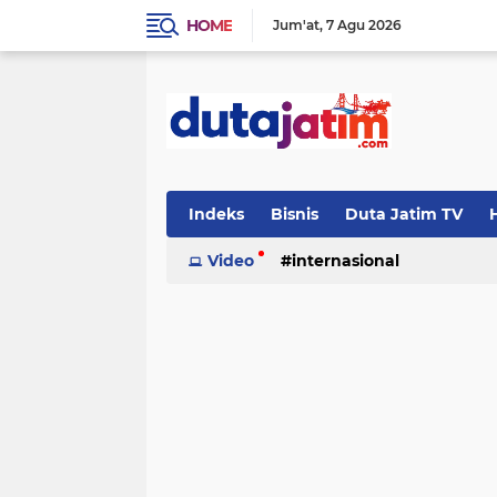
HOME
Jum'at
7 Agu 2026
Indeks
Bisnis
Duta Jatim TV
H
Video
internasional