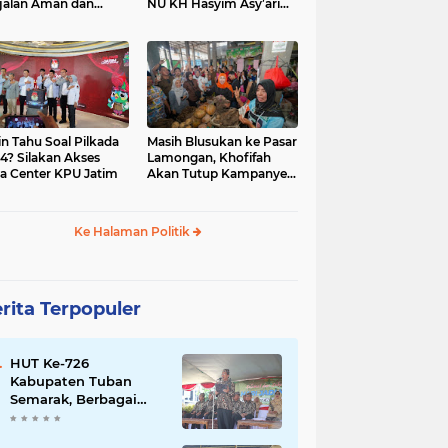
jalan Aman dan
NU KH Hasyim Asy’ari
car, KPU Jatim
dan Gus Dur
esiasi Petugas KPPS
in Tahu Soal Pilkada
Masih Blusukan ke Pasar
4? Silakan Akses
Lamongan, Khofifah
a Center KPU Jatim
Akan Tutup Kampanye
Besok dengan Dzikir,
Sholawat dan Doa di
Jatim Expo
Ke Halaman Politik
rita Terpopuler
HUT Ke-726
Kabupaten Tuban
Semarak, Berbagai
Prestasinya Pun
Membanggakan