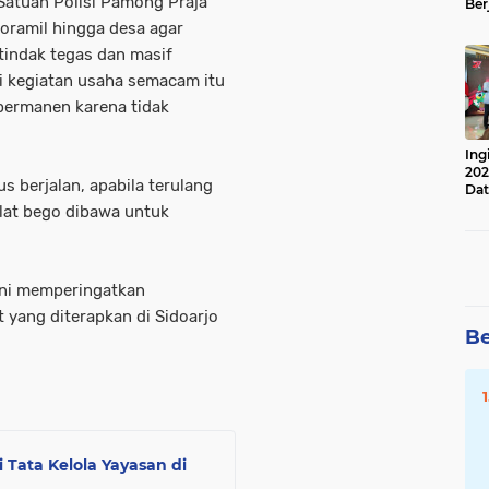
Satuan Polisi Pamong Praja
Ber
Lan
Koramil hingga desa agar
Apr
tindak tegas dan masif
i kegiatan usaha semacam itu
 permanen karena tidak
Ing
202
s berjalan, apabila terulang
Dat
alat bego dibawa untuk
ini memperingatkan
yang diterapkan di Sidoarjo
Be
 Tata Kelola Yayasan di