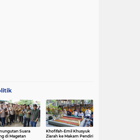
litik
mungutan Suara
Khofifah-Emil Khusyuk
ng di Magetan
Ziarah ke Makam Pendiri