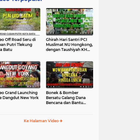
eo Off Road Seru di
Ghirah Hari Santri PCI
an Putri Tlekung
Muslimat NU Hongkong,
a Batu
dengan Taushiyah KH
Marzuki...
eo Grand Launching
Bonek & Bomber
e Dangdut New York
Bersatu Galang Dana
Bencana dan Bantu
UMKM, Mengapa Tidak...
Ke Halaman Video