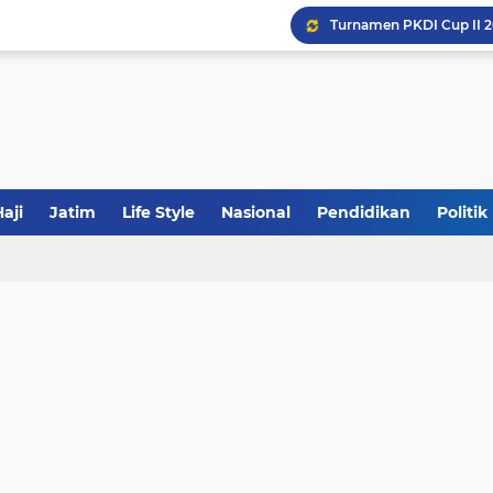
Khutbah Jumat: Meraw
JakOne Mobile Antar Ban
Sinergi Fiskal Moneter: 
aji
Jatim
Life Style
Nasional
Pendidikan
Politik