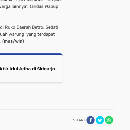
warga lainnya”, tandas Wabup
i Ruko Daerah Betro, Sedati
ebuah warung yang terdapat
.
(mas/win)
bir Idul Adha di Sidoarjo
SHARE