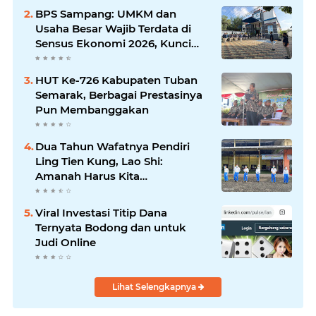
Silaturrahmi dan Media
BPS Sampang: UMKM dan
Komunikasi Antar-Kades untuk
Usaha Besar Wajib Terdata di
Memajukan Desa
Sensus Ekonomi 2026, Kunci
Kebijakan Tepat Sasaran
HUT Ke-726 Kabupaten Tuban
Semarak, Berbagai Prestasinya
Pun Membanggakan
Dua Tahun Wafatnya Pendiri
Ling Tien Kung, Lao Shi:
Amanah Harus Kita
Laksanakan!
Viral Investasi Titip Dana
Ternyata Bodong dan untuk
Judi Online
Lihat Selengkapnya