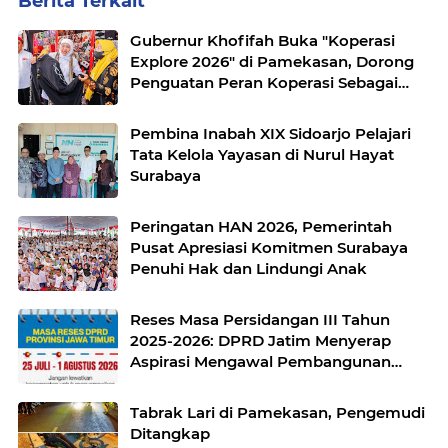
Berita Terkait
Gubernur Khofifah Buka "Koperasi
Explore 2026" di Pamekasan, Dorong
Penguatan Peran Koperasi Sebagai
Penggerak Ekonomi Kerakyatan
Sekaligus Perluas Akses Promosi
Pembina Inabah XIX Sidoarjo Pelajari
Pelaku UMKM
Tata Kelola Yayasan di Nurul Hayat
Surabaya
Peringatan HAN 2026, Pemerintah
Pusat Apresiasi Komitmen Surabaya
Penuhi Hak dan Lindungi Anak
Reses Masa Persidangan III Tahun
2025-2026: DPRD Jatim Menyerap
Aspirasi Mengawal Pembangunan
Jawa Timur
Tabrak Lari di Pamekasan, Pengemudi
Ditangkap