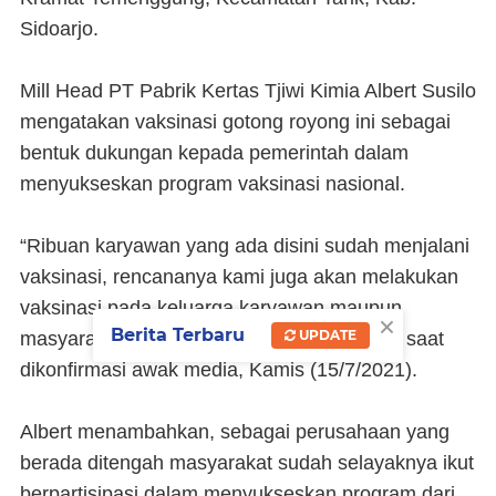
Sidoarjo.
Mill Head PT Pabrik Kertas Tjiwi Kimia Albert Susilo
mengatakan vaksinasi gotong royong ini sebagai
bentuk dukungan kepada pemerintah dalam
menyukseskan program vaksinasi nasional.
“Ribuan karyawan yang ada disini sudah menjalani
vaksinasi, rencananya kami juga akan melakukan
vaksinasi pada keluarga karyawan maupun
×
Berita Terbaru
UPDATE
masyarakat disekitar perusahaan,” katanya saat
dikonfirmasi awak media, Kamis (15/7/2021).
Albert menambahkan, sebagai perusahaan yang
berada ditengah masyarakat sudah selayaknya ikut
berpartisipasi dalam menyukseskan program dari