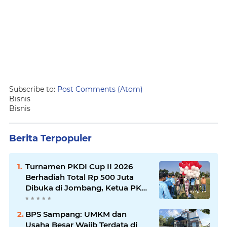
Subscribe to:
Post Comments (Atom)
Bisnis
Bisnis
Berita Terpopuler
Turnamen PKDI Cup II 2026
Berhadiah Total Rp 500 Juta
Dibuka di Jombang, Ketua PKDI
Jatim Syaifullah Mahdi: Ajang
Silaturrahmi dan Media
BPS Sampang: UMKM dan
Komunikasi Antar-Kades untuk
Usaha Besar Wajib Terdata di