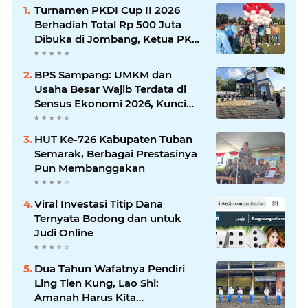
Turnamen PKDI Cup II 2026
Berhadiah Total Rp 500 Juta
Dibuka di Jombang, Ketua PKDI
Jatim Syaifullah Mahdi: Ajang
Silaturrahmi dan Media
BPS Sampang: UMKM dan
Komunikasi Antar-Kades untuk
Usaha Besar Wajib Terdata di
Memajukan Desa
Sensus Ekonomi 2026, Kunci
Kebijakan Tepat Sasaran
HUT Ke-726 Kabupaten Tuban
Semarak, Berbagai Prestasinya
Pun Membanggakan
Viral Investasi Titip Dana
Ternyata Bodong dan untuk
Judi Online
Dua Tahun Wafatnya Pendiri
Ling Tien Kung, Lao Shi:
Amanah Harus Kita