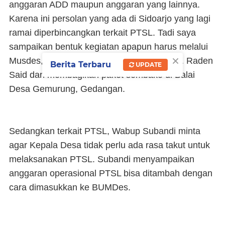
anggaran ADD maupun anggaran yang lainnya.
Karena ini persolan yang ada di Sidoarjo yang lagi
ramai diperbincangkan terkait PTSL. Tadi saya
sampaikan bentuk kegiatan apapun harus melalui
×
Musdes," kata Subandi usai meresmikan Jl. Raden
Berita Terbaru
UPDATE
Said dan membagikan paket sembako di Balai
Desa Gemurung, Gedangan.
Sedangkan terkait PTSL, Wabup Subandi minta
agar Kepala Desa tidak perlu ada rasa takut untuk
melaksanakan PTSL. Subandi menyampaikan
anggaran operasional PTSL bisa ditambah dengan
cara dimasukkan ke BUMDes.