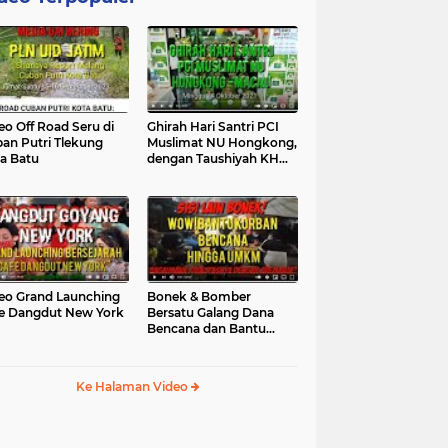
eo Off Road Seru di
Ghirah Hari Santri PCI
an Putri Tlekung
Muslimat NU Hongkong,
a Batu
dengan Taushiyah KH
Marzuki...
eo Grand Launching
Bonek & Bomber
e Dangdut New York
Bersatu Galang Dana
Bencana dan Bantu
UMKM, Mengapa Tidak...
Ke Halaman Video