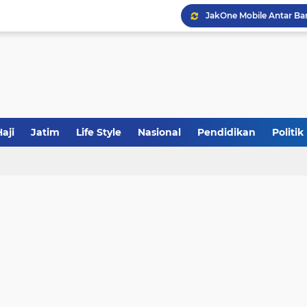
JakOne Mobile Antar Ban
Sinergi Fiskal Moneter: 
Tabrak Lari di Pamekas
aji
Jatim
Life Style
Nasional
Pendidikan
Politik
Calon Ketum PBNU, Gus