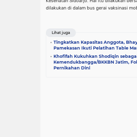
Kesehatan Sidoarjo. Hal itu dilakukan ber
dilakukan di dalam bus gerai vaksinasi mob
Lihat juga
Tingkatkan Kapasitas Anggota, Bhay
Pamekasan Ikuti Pelatihan Table M
Khofifah Kukuhkan Shodiqin sebaga
Kemendukbangga/BKKBN Jatim, Fok
Pernikahan Dini