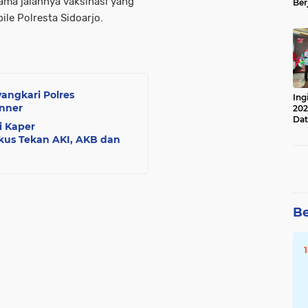
sama jalannya vaksinasi yang
Ber
Lan
ile Polresta Sidoarjo.
Apr
angkari Polres
Ing
anner
202
Dat
i Kaper
us Tekan AKI, AKB dan
Be