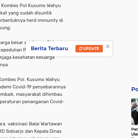
jo Kombes Pol Kusumo Wahyu
kat yang sudah disuntik
erbentuknya herd immunity di
sung.
luarga besar wartawan Sidoarjo
×
Berita Terbaru
UPDATE
kepedulian Polri, TNI, Pemkab
enjaga kesehatan keluarga
nya.
o Kombes Pol. Kusumo Wahyu
ndemi Covid-19 penyebarannya
Po
embaik, masyarakat dihimbau
 peraturan penanganan Covid-
cara vaksinasi Balai Wartawan
Pe
RD Sidoarjo dan Kepala Dinas
Ula