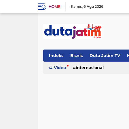
HOME
Kamis
6 Agu 2026
Indeks
Bisnis
Duta Jatim TV
H
Video
internasional