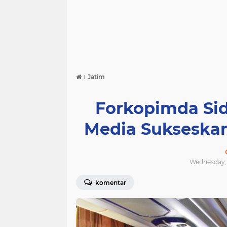
›
Jatim
Forkopimda Si
Media Sukseskan
Wednesday, 
komentar