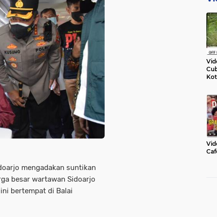
Vid
Cub
Kot
Vid
Caf
doarjo mengadakan suntikan
arga besar wartawan Sidoarjo
ini bertempat di Balai