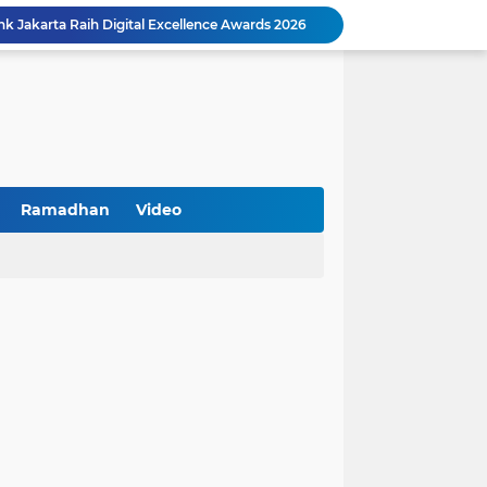
k Jakarta Raih Digital Excellence Awards 2026
Peringatan HAN 2026, Pemerintah Pusat Apresiasi Komitmen Surabaya Penuhi Hak dan Lindungi Anak
Arah Baru Industri Jasa Keuangan
Reses Masa Persidangan III Tahun 2025-2026: DPRD Jatim Menyerap Aspirasi Mengawal Pembangunan Jawa Timur
Kemenkop Tekankan Peran Strategis Manajer dalam Menentukan Keberhasilan KDKMP
an, Pengemudi Ditangkap
Khutbah Jumat: Berpegang Teguh pada Akidah Ahlus Sunnah wal Jamaah, Akidah Mayoritas Umat
Borong Prestasi, Satlantas Polres Sampang Dinobatkan Terbaik II Input Data Digital Semester 1/2026
Ramadhan
Video
 Kikin Siapkan Program untuk Memajukan NU
BNI Catat Fundamental Bisnis Kokoh di Bawah Danantara, Ditopang Pertumbuhan Kredit dan Kualitas Aset