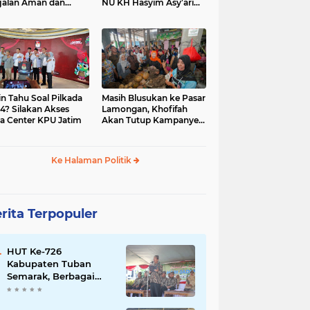
jalan Aman dan
NU KH Hasyim Asy’ari
car, KPU Jatim
dan Gus Dur
esiasi Petugas KPPS
in Tahu Soal Pilkada
Masih Blusukan ke Pasar
4? Silakan Akses
Lamongan, Khofifah
a Center KPU Jatim
Akan Tutup Kampanye
Besok dengan Dzikir,
Sholawat dan Doa di
Jatim Expo
Ke Halaman Politik
rita Terpopuler
HUT Ke-726
Kabupaten Tuban
Semarak, Berbagai
Prestasinya Pun
Membanggakan