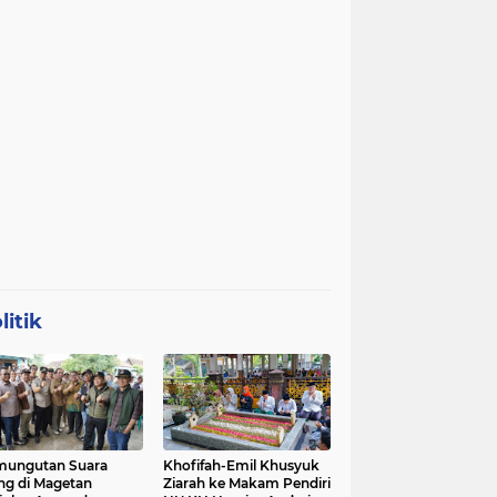
litik
mungutan Suara
Khofifah-Emil Khusyuk
ng di Magetan
Ziarah ke Makam Pendiri