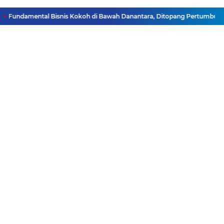
 Fundamental Bisnis Kokoh di Bawah Danantara, Ditopang Pertumbuhan Kr
Facebook
Instagram
Pinterest
Twitter
YouTube
Redaksi
Pasang Iklan
Pedoman Media Siber
Disclaimer
Privacy Policy
Pedoman Media Siber
Copyright ©
2026 DutaJatim.Com