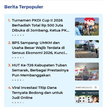
Berita Terpopuler
Turnamen PKDI Cup II 2026
Berhadiah Total Rp 500 Juta
Dibuka di Jombang, Ketua PKDI
Jatim Syaifullah Mahdi: Ajang
Silaturrahmi dan Media
BPS Sampang: UMKM dan
Komunikasi Antar-Kades untuk
Usaha Besar Wajib Terdata di
Memajukan Desa
Sensus Ekonomi 2026, Kunci
Kebijakan Tepat Sasaran
HUT Ke-726 Kabupaten Tuban
Semarak, Berbagai Prestasinya
Pun Membanggakan
Viral Investasi Titip Dana
Ternyata Bodong dan untuk
Judi Online