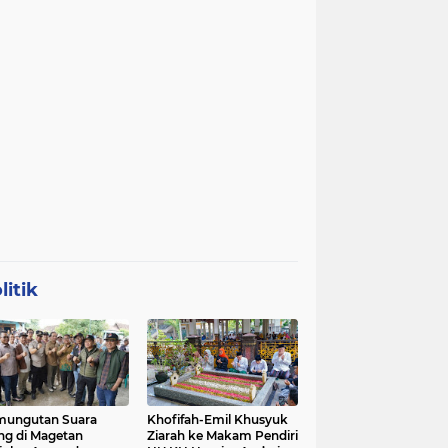
litik
mungutan Suara
Khofifah-Emil Khusyuk
ng di Magetan
Ziarah ke Makam Pendiri