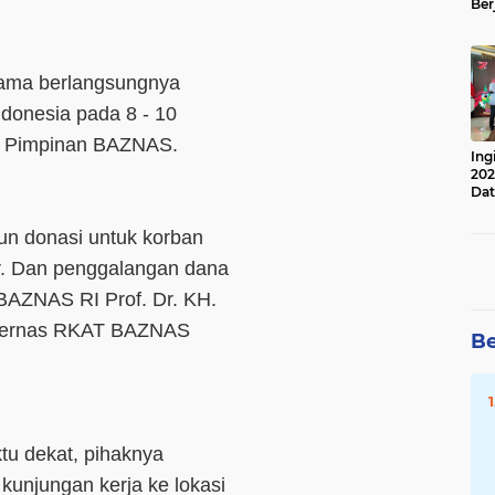
Ber
Lan
Apr
lama berlangsungnya
onesia pada 8 - 10
50 Pimpinan BAZNAS.
Ing
202
Dat
un donasi untuk korban
ar. Dan penggalangan dana
a BAZNAS RI Prof. Dr. KH.
kernas RKAT BAZNAS
Be
u dekat, pihaknya
unjungan kerja ke lokasi