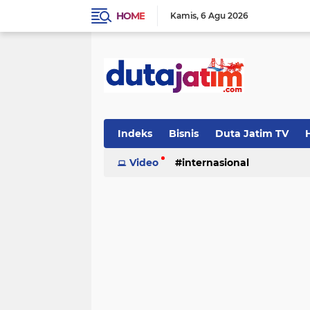
HOME
Kamis
6 Agu 2026
Indeks
Bisnis
Duta Jatim TV
H
Video
internasional