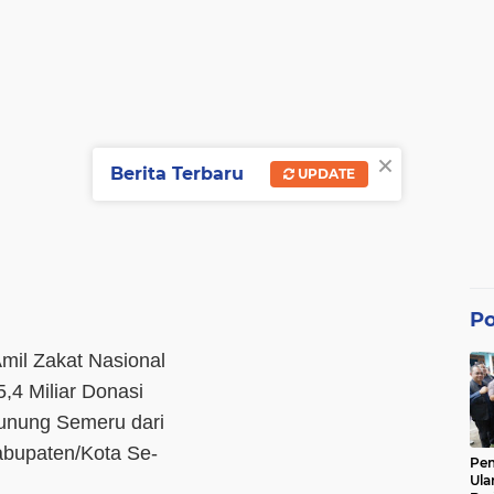
×
Berita Terbaru
UPDATE
Po
mil Zakat Nasional
4 Miliar Donasi
unung Semeru dari
bupaten/Kota Se-
Pe
Ula