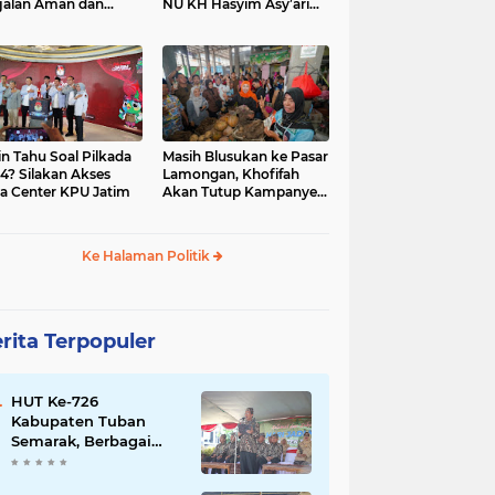
jalan Aman dan
NU KH Hasyim Asy’ari
car, KPU Jatim
dan Gus Dur
esiasi Petugas KPPS
in Tahu Soal Pilkada
Masih Blusukan ke Pasar
4? Silakan Akses
Lamongan, Khofifah
a Center KPU Jatim
Akan Tutup Kampanye
Besok dengan Dzikir,
Sholawat dan Doa di
Jatim Expo
Ke Halaman Politik
rita Terpopuler
HUT Ke-726
Kabupaten Tuban
Semarak, Berbagai
Prestasinya Pun
Membanggakan