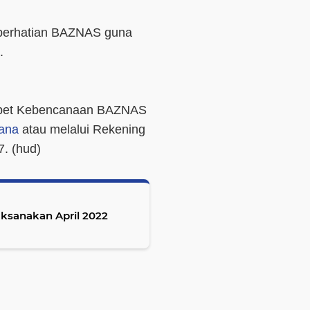
 perhatian BAZNAS guna
.
mpet Kebencanaan BAZNAS
cana
atau melalui Rekening
. (
hud
)
aksanakan April 2022