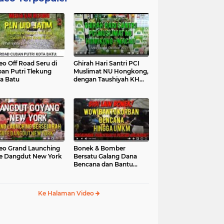
eo Off Road Seru di
Ghirah Hari Santri PCI
an Putri Tlekung
Muslimat NU Hongkong,
a Batu
dengan Taushiyah KH
Marzuki...
eo Grand Launching
Bonek & Bomber
e Dangdut New York
Bersatu Galang Dana
Bencana dan Bantu
UMKM, Mengapa Tidak...
Ke Halaman Video